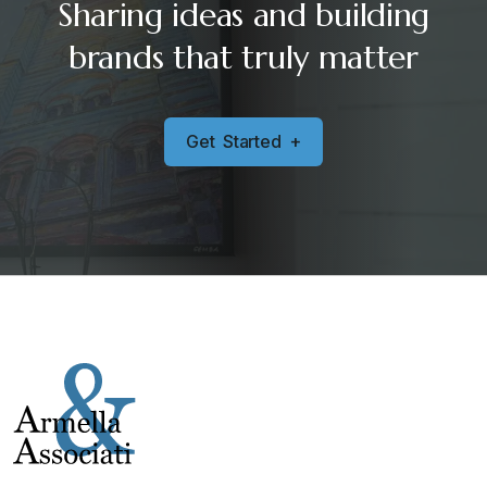
Sharing ideas and building
brands that truly matter
G
e
t
S
t
a
r
t
e
d
+