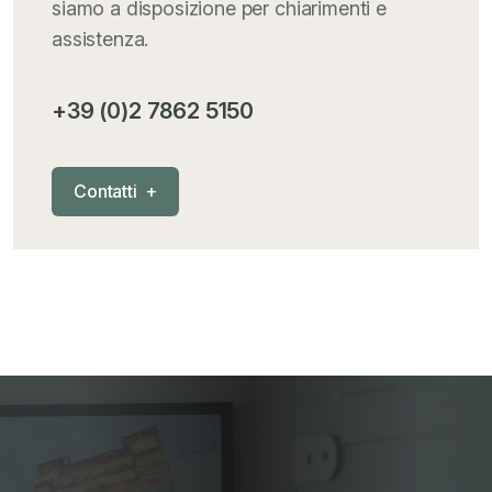
siamo a disposizione per chiarimenti e
assistenza.
+39 (0)2 7862 5150
C
o
n
t
a
t
t
i
+