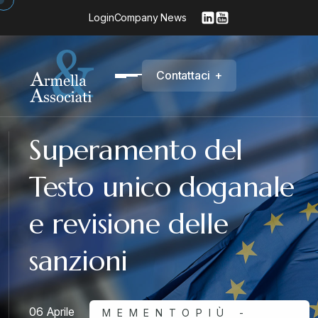
Login
Company News
C
o
n
t
a
t
t
a
c
i
+
Superamento del
Testo unico doganale
e revisione delle
sanzioni
06 Aprile
MEMENTOPIÙ -