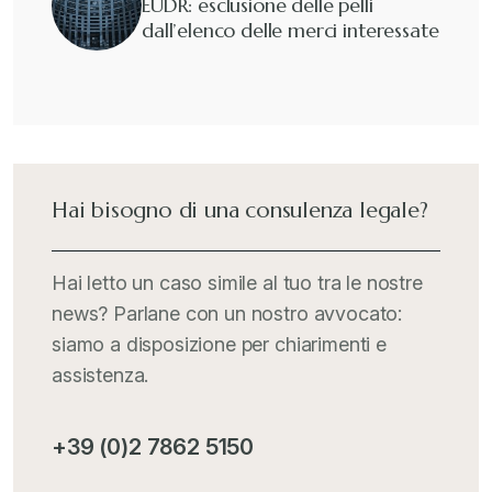
EUDR: esclusione delle pelli
dall’elenco delle merci interessate
Guide e Manuali
+
Il Doganalista
+
International Trade Topics
+
Hai bisogno di una consulenza legale?
Italia Oggi
+
Hai letto un caso simile al tuo tra le nostre
news? Parlane con un nostro avvocato:
Iva comunitaria e nazionale
+
siamo a disposizione per chiarimenti e
assistenza.
MementoPiù - Giuffré
+
+39 (0)2 7862 5150
Mercosur
+