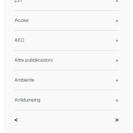
231
+
Accise
+
AEO
+
Altre pubblicazioni
+
Ambiente
+
Antidumping
+
<
>
CBAM
+