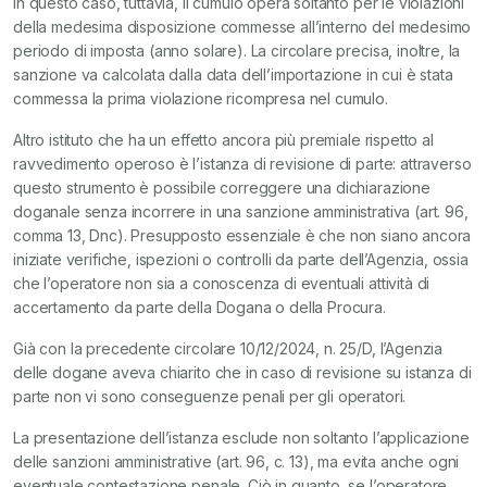
In questo caso, tuttavia, il cumulo opera soltanto per le violazioni
della medesima disposizione commesse all’interno del medesimo
periodo di imposta (anno solare). La circolare precisa, inoltre, la
sanzione va calcolata dalla data dell’importazione in cui è stata
commessa la prima violazione ricompresa nel cumulo.
Altro istituto che ha un effetto ancora più premiale rispetto al
ravvedimento operoso è l’istanza di revisione di parte: attraverso
questo strumento è possibile correggere una dichiarazione
doganale senza incorrere in una sanzione amministrativa (art. 96,
comma 13, Dnc). Presupposto essenziale è che non siano ancora
iniziate verifiche, ispezioni o controlli da parte dell’Agenzia, ossia
che l’operatore non sia a conoscenza di eventuali attività di
accertamento da parte della Dogana o della Procura.
Già con la precedente circolare 10/12/2024, n. 25/D, l’Agenzia
delle dogane aveva chiarito che in caso di revisione su istanza di
parte non vi sono conseguenze penali per gli operatori.
La presentazione dell’istanza esclude non soltanto l’applicazione
delle sanzioni amministrative (art. 96, c. 13), ma evita anche ogni
eventuale contestazione penale. Ciò in quanto, se l’operatore