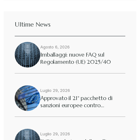
Dazi
+
Ultime News
Deforestazione
+
Agosto 6, 2026
Diritto tributario internazionale
+
Imballaggi: nuove FAQ sul
Regolamento (UE) 2025/40
Diritto tributario nazionale
+
Dogane
Luglio 29, 2026
+
Approvato il 21° pacchetto di
sanzioni europee contro…
Eutekne
+
Fisco e tributi
+
Luglio 29, 2026