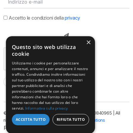
Accetto le condizioni della
privacy
×
Questo sito web utilizza
cookie
Utilizziamo i cookie per personalizzare
contenuti, annunci e per analizzare il nostro
traffico. Condividiamo inoltre informazioni
sul tuo utilizzo del nostro sito con i nostri
partner pubblicitari e di analisi che
potrebbero combinarle con altre
informazioni che hai fornito loro o che
hanno raccolto dal tuo utilizzo dei loro
servizi.
Informativa sulla privacy
© Copyright@ Studio Legale Armella P.I. 11090840965 | All
ACCETTA TUTTO
RIFIUTA TUTTO
rights reserved 2025 | Developed by
Nyx Solutions
Privacy Policy
Cookie Policy
Disclimer