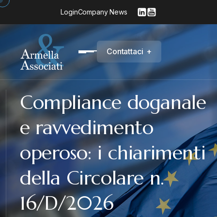
Login
Company News
C
o
n
t
a
t
t
a
c
i
+
Compliance doganale
e ravvedimento
operoso: i chiarimenti
della Circolare n.
16/D/2026