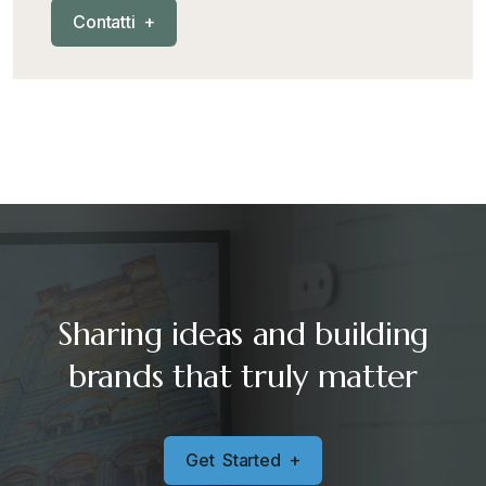
C
o
n
t
a
t
t
i
+
Sharing ideas and building
brands that truly matter
G
e
t
S
t
a
r
t
e
d
+