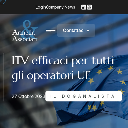
Login
Company News
C
o
n
t
a
t
t
a
c
i
+
ITV efficaci per tutti
gli operatori UE
27 Ottobre 2023
IL DOGANALISTA