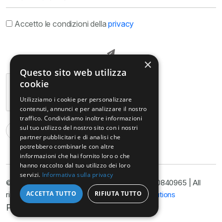
Accetto le condizioni della
privacy
×
Questo sito web utilizza
cookie
Utilizziamo i cookie per personalizzare
contenuti, annunci e per analizzare il nostro
traffico. Condividiamo inoltre informazioni
sul tuo utilizzo del nostro sito con i nostri
partner pubblicitari e di analisi che
potrebbero combinarle con altre
informazioni che hai fornito loro o che
hanno raccolto dal tuo utilizzo dei loro
servizi.
Informativa sulla privacy
© Copyright@ Studio Legale Armella P.I. 11090840965 | All
ACCETTA TUTTO
RIFIUTA TUTTO
rights reserved 2025 | Developed by
Nyx Solutions
Privacy Policy
Cookie Policy
Disclimer