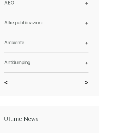
AEO
+
Altre pubblicazioni
+
Ambiente
+
Antidumping
+
<
>
CBAM
+
Dazi
+
Ultime News
Deforestazione
+