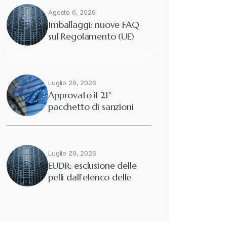
Agosto 6, 2026
Diritto tributario internazionale
+
Imballaggi: nuove FAQ
sul Regolamento (UE)
2025/40
Diritto tributario nazionale
+
Dogane
Luglio 29, 2026
+
Approvato il 21°
pacchetto di sanzioni
Eutekne
europee contro…
+
Fisco e tributi
+
Luglio 29, 2026
EUDR: esclusione delle
pelli dall’elenco delle
Guide e Manuali
+
merci interessate
Il Doganalista
+