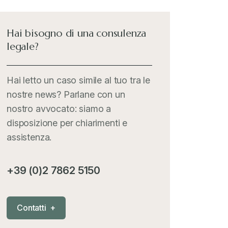
International Trade Topics
+
Hai bisogno di una consulenza
legale?
Italia Oggi
+
Hai letto un caso simile al tuo tra le
nostre news? Parlane con un
Iva comunitaria e nazionale
+
nostro avvocato: siamo a
disposizione per chiarimenti e
MementoPiù - Giuffré
+
assistenza.
Mercosur
+
+39 (0)2 7862 5150
Nautica
+
C
o
n
t
a
t
t
i
+