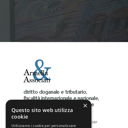
diritto doganale e tributario,
fiscalità internazionale e nazionale,
×
Iva, accise, fiscalità ambientale e
Questo sito web utilizza
contenzioso tributario
cookie
Lo Studio è al fianco delle imprese per
Utilizziamo i cookie per personalizzare