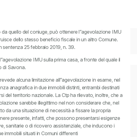
o da quello del coniuge, può ottenere l”agevolazione IMU
fruisce dello stesso beneficio fiscale in un altro Comune.
n sentenza 25 febbraio 2019, n. 39.
”agevolazione IMU sulla prima casa, a fronte del quale il
p di Savona.
 prevede alcuna limitazione all”agevolazione in esame, nel
nza anagrafica in due immobili distinti, entrambi destinati
i del territorio nazionale. La Ctp ha rilevato, inoltre, che a
lazione sarebbe illegittimo nel non considerare che, nel
tto da una situazione di necessità a fissare la propria
tenere presente, infatti, che possono presentarsi esigenze
ve, sanitarie o di ricovero assistenziale, che inducono i
immobili situati in Comuni differenti