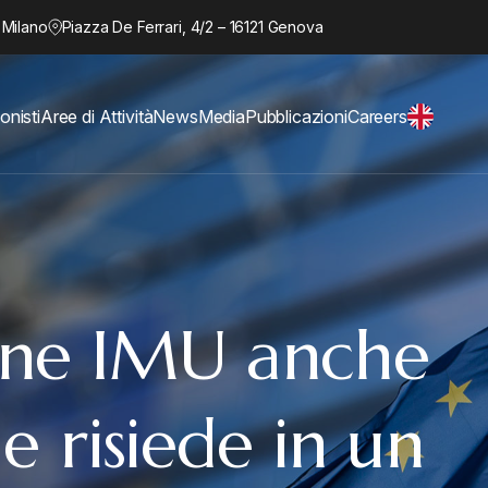
 Milano
Piazza De Ferrari, 4/2 – 16121 Genova
onisti
Aree di Attività
News
Media
Pubblicazioni
Careers
one IMU anche
ge risiede in un