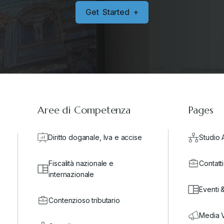
G
e
t
S
t
a
r
t
e
d
+
Aree di Competenza
Pages
Diritto doganale, Iva e accise
Studio 
Fiscalità nazionale e
Contatti
internazionale
Eventi 
Contenzioso tributario
Media 