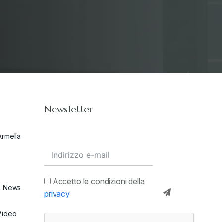
Stampa 2020
+
Stampa 2021
+
Stampa 2022
+
Newsletter
Stampa 2023
+
Armella
Stampa 2024
+
valore in dogana
+
Accetto le condizioni della
& News
privacy
Video