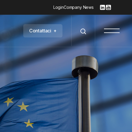
Login
Company News
C
o
n
t
a
t
t
a
c
i
+