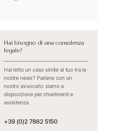
merci interessate
Il Doganalista
+
International Trade Topics
+
Hai bisogno di una consulenza
legale?
Italia Oggi
+
Hai letto un caso simile al tuo tra le
nostre news? Parlane con un
Iva comunitaria e nazionale
+
nostro avvocato: siamo a
disposizione per chiarimenti e
MementoPiù - Giuffré
+
assistenza.
Mercosur
+
+39 (0)2 7862 5150