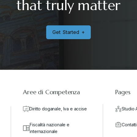
that truly matter
G
e
t
S
t
a
r
t
e
d
+
Aree di Competenza
Pages
Diritto doganale, Iva e accise
Studio 
Fiscalità nazionale e
Contatti
internazionale