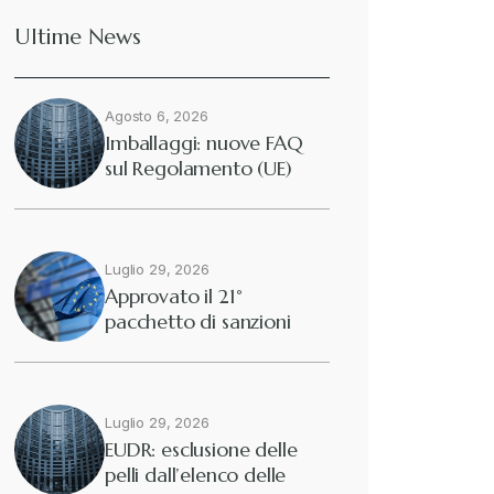
Ultime News
Deforestazione
+
Agosto 6, 2026
Diritto tributario internazionale
+
Imballaggi: nuove FAQ
sul Regolamento (UE)
2025/40
Diritto tributario nazionale
+
Dogane
Luglio 29, 2026
+
Approvato il 21°
pacchetto di sanzioni
Eutekne
europee contro…
+
Fisco e tributi
+
Luglio 29, 2026
EUDR: esclusione delle
pelli dall’elenco delle
Guide e Manuali
+