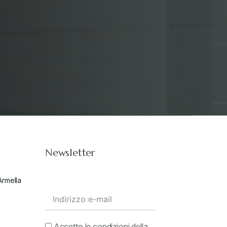
Stampa 2019
+
Stampa 2020
+
Stampa 2021
+
Stampa 2022
+
Newsletter
Stampa 2023
+
Armella
Stampa 2024
+
valore in dogana
+
Accetto le condizioni della