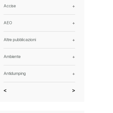
Accise
+
AEO
+
Altre pubblicazioni
+
Ambiente
+
Antidumping
+
<
>
CBAM
+
Dazi
+