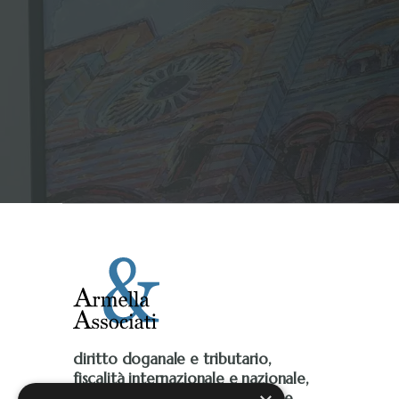
diritto doganale e tributario,
fiscalità internazionale e nazionale,
Iva, accise, fiscalità ambientale e