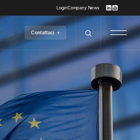
Login
Company News
C
o
n
t
a
t
t
a
c
i
+