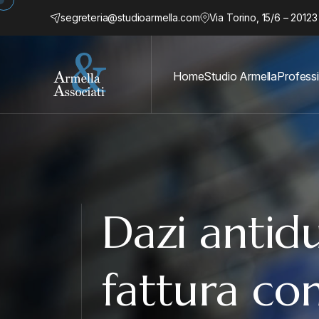
segreteria@studioarmella.com
Via Torino, 15/6 – 20123
Home
Studio Armella
Professi
Dazi antid
fattura co