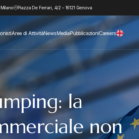
 Milano
Piazza De Ferrari, 4/2 – 16121 Genova
onisti
Aree di Attività
News
Media
Pubblicazioni
Careers
umping: la
mmerciale non