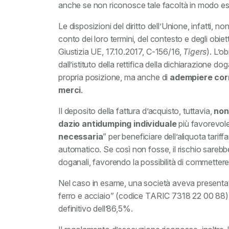
anche se non riconosce tale facoltà in modo esp
Le disposizioni del diritto dell’Unione, infatti, 
conto dei loro termini, del contesto e degli obiet
Giustizia UE, 17.10.2017, C-156/16,
Tigers
). L’o
dall’istituto della rettifica della dichiarazione 
propria posizione, ma anche di
adempiere corre
merci
.
Il deposito della fattura d’acquisto, tuttavia,
non
dazio antidumping individuale
più favorevole
necessaria
” per beneficiare dell’aliquota tarif
automatico. Se così non fosse, il rischio sarebbe 
doganali, favorendo la possibilità di commettere 
Nel caso in esame, una società aveva presentato 
ferro e acciaio” (codice TARIC 7318 22 00 88), 
definitivo dell’86,5%.