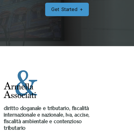
G
e
t
S
t
a
r
t
e
d
+
diritto doganale e tributario, fiscalità
internazionale e nazionale, Iva, accise,
fiscalità ambientale e contenzioso
tributario