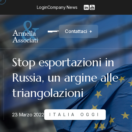
Login
Company News
C
o
n
t
a
t
t
a
c
i
+
Stop esportazioni in
Russia, un argine alle
triangolazioni
23 Marzo 2022
ITALIA OGGI