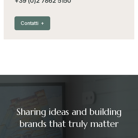
+39 (0)2 7862 5150
C
o
n
t
a
t
t
i
+
Sharing ideas and building
brands that truly matter