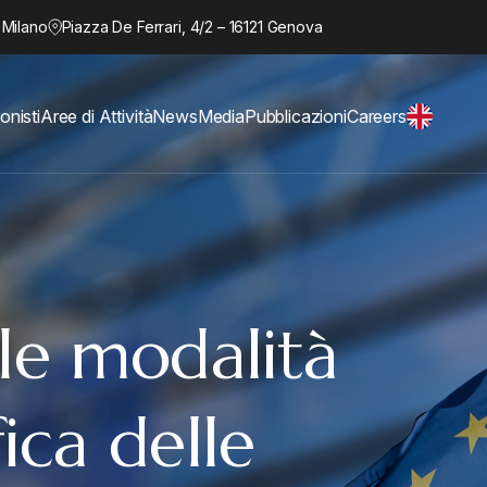
 Milano
Piazza De Ferrari, 4/2 – 16121 Genova
onisti
Aree di Attività
News
Media
Pubblicazioni
Careers
le modalità
fica delle