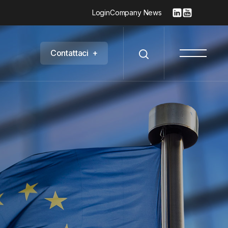
Login
Company News
C
o
n
t
a
t
t
a
c
i
+