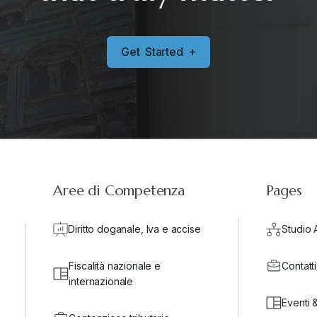
G
e
t
S
t
a
r
t
e
d
+
Aree di Competenza
Pages
Diritto doganale, Iva e accise
Studio 
Fiscalità nazionale e
Contatti
internazionale
Eventi 