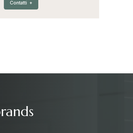
C
o
n
t
a
t
t
i
+
brands