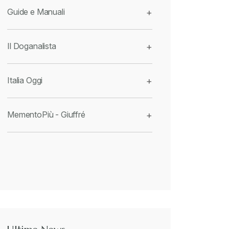
Guide e Manuali
+
Il Doganalista
+
Italia Oggi
+
MementoPiù - Giuffré
+