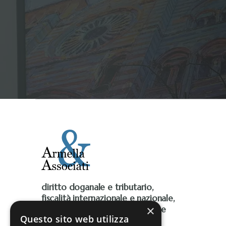
diritto doganale e tributario,
fiscalità internazionale e nazionale,
×
Iva, accise, fiscalità ambientale e
Questo sito web utilizza
contenzioso tributario