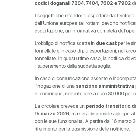
codici doganali 7204, 7404, 7602 e 7902
de
I soggetti che intendono esportare dal territorio
dall’Unione europea tali rottami devono notific
esportazione, un’informativa completa dell’ope
L’obbligo di notifica scatta in
due casi
: per le 
tonnellate e in caso di più esportazioni, nell’a
tonnellate. In quest’ultimo caso, la notifica d
il superamento della suddetta soglia.
In caso di comunicazione assente o incompleta –
l’irrogazione di una
sanzione amministrativa
e, comunque, non inferiore a euro 30.000 per og
La circolare prevede un
periodo transitorio 
15 marzo 2026
, ma sarà disponibile agli operat
con le sue funzionalità. A partire dal 16 marzo 2
riferimento per la trasmissione delle notifiche.