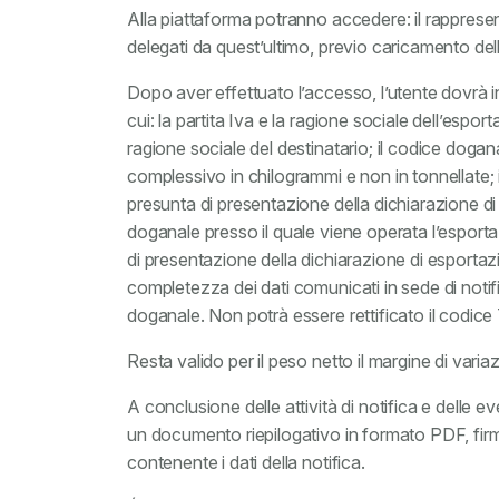
Alla piattaforma potranno accedere: il rappresent
delegati da quest’ultimo, previo caricamento del
Dopo aver effettuato l’accesso, l’utente dovrà ins
cui: la partita Iva e la ragione sociale dell’espor
ragione sociale del destinatario; il codice dogan
complessivo in chilogrammi e non in tonnellate; il 
presunta di presentazione della dichiarazione di 
doganale presso il quale viene operata l’esporta
di presentazione della dichiarazione di esportaz
completezza dei dati comunicati in sede di notifi
doganale. Non potrà essere rettificato il codic
Resta valido per il peso netto il margine di var
A conclusione delle attività di notifica e delle ev
un documento riepilogativo in formato PDF, firma
contenente i dati della notifica.