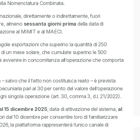
lla Nomenclatura Combinata.
 nazionale, direttamente o indirettamente, fuori
are, almeno
sessanta giorni prima
della data di
razione al MIMIT e al MAECI.
singole esportazioni che superino la quantità di 250
rco di un mese solare, che cumulate superino le 500
ovrà avvenire in concomitanza all’operazione che comporta
 salvo che il fatto non costituisca reato – è prevista
pecuniaria pari al 30 per cento del valore dell’operazione
ni singola operazione (art. 30, comma 3, d.l. 21/2022).
dal 15 dicembre 2025
, data di attivazione del sistema,
al
ori dal 10 dicembre per consentire loro di familiarizzare
026, la piattaforma rappresenterà l’unico canale di