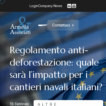
Login
Company News
C
o
n
t
a
t
t
a
c
i
+
Regolamento anti-
deforestazione: quale
sarà l’impatto per i
cantieri navali italiani?
18 Febbraio
ALTRE