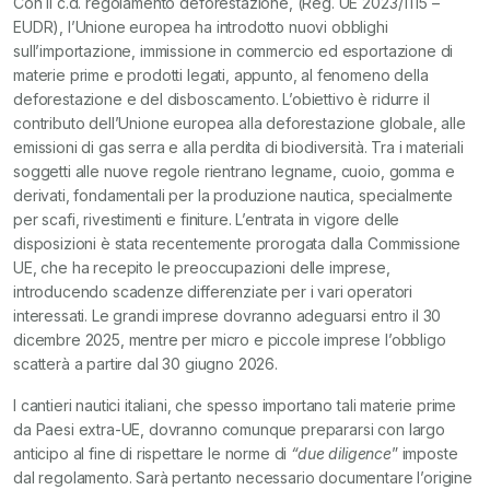
Con il c.d. regolamento deforestazione, (Reg. UE 2023/1115 –
EUDR), l’Unione europea ha introdotto nuovi obblighi
sull’importazione, immissione in commercio ed esportazione di
materie prime e prodotti legati, appunto, al fenomeno della
deforestazione e del disboscamento. L’obiettivo è ridurre il
contributo dell’Unione europea alla deforestazione globale, alle
emissioni di gas serra e alla perdita di biodiversità. Tra i materiali
soggetti alle nuove regole rientrano legname, cuoio, gomma e
derivati, fondamentali per la produzione nautica, specialmente
per scafi, rivestimenti e finiture. L’entrata in vigore delle
disposizioni è stata recentemente prorogata dalla Commissione
UE, che ha recepito le preoccupazioni delle imprese,
introducendo scadenze differenziate per i vari operatori
interessati. Le grandi imprese dovranno adeguarsi entro il 30
dicembre 2025, mentre per micro e piccole imprese l’obbligo
scatterà a partire dal 30 giugno 2026.
I cantieri nautici italiani, che spesso importano tali materie prime
da Paesi extra-UE, dovranno comunque prepararsi con largo
anticipo al fine di rispettare le norme di
“due diligence
” imposte
dal regolamento. Sarà pertanto necessario documentare l’origine