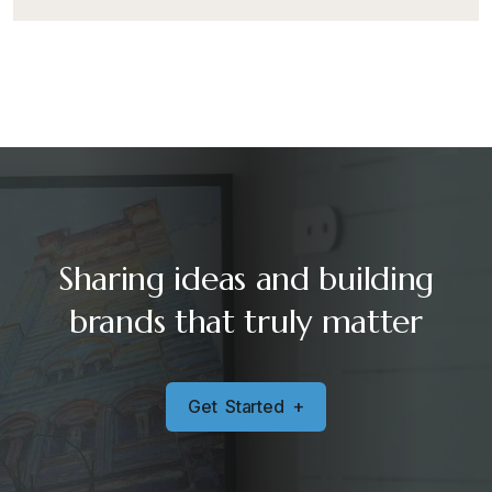
Sharing ideas and building
brands that truly matter
G
e
t
S
t
a
r
t
e
d
+