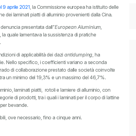
 9 aprile 2021
, la Commissione europea ha istituito delle
 dei laminati piatti di alluminio provenienti dalla Cina.
 denuncia presentata dall”
European Aluminium,
, la quale lamentava la sussistenza di pratiche
.
izioni di applicabilità dei dazi
antidumping
, ha
ie. Nello specifico, i coefficienti variano a seconda
grado di collaborazione prestato dalle società coinvolte
se tra un minimo del 19,3% e un massimo del 46,7%.
minio, laminati piatti, rotoli e lamiere di alluminio, con
ie di prodotti, tra i quali i laminati per il corpo di lattine
ne per bevande.
ili, ove necessario, fino a cinque anni.