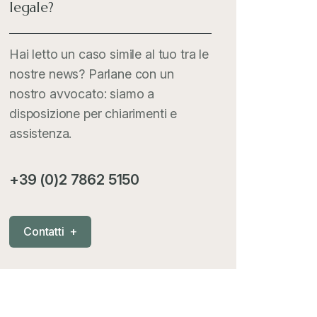
legale?
Italia Oggi
+
Hai letto un caso simile al tuo tra le
nostre news? Parlane con un
Iva comunitaria e nazionale
+
nostro avvocato: siamo a
disposizione per chiarimenti e
MementoPiù - Giuffré
+
assistenza.
Mercosur
+
+39 (0)2 7862 5150
Nautica
+
C
o
n
t
a
t
t
i
+
News
+
Pubblicazioni
+