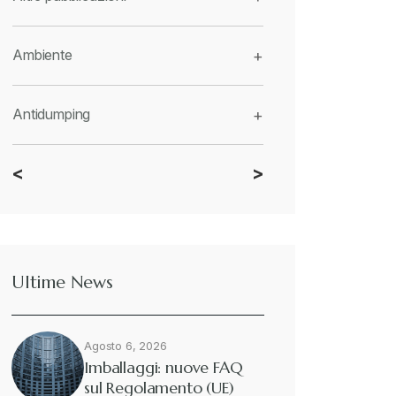
Ambiente
+
Antidumping
+
<
>
CBAM
+
Dazi
+
Ultime News
Deforestazione
+
Agosto 6, 2026
Diritto tributario internazionale
+
Imballaggi: nuove FAQ
sul Regolamento (UE)