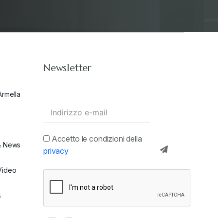
Stampa 2021
+
Stampa 2022
+
Newsletter
Stampa 2023
+
Armella
Stampa 2024
+
valore in dogana
+
Accetto le condizioni della
& News
privacy
Video
s