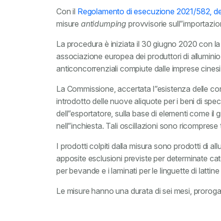
Con il
Regolamento di esecuzione 2021/582, del
misure
antidumping
provvisorie sull”importazione
La procedura è iniziata il 30 giugno 2020 con la
associazione europea dei produttori di alluminio
anticoncorrenziali compiute dalle imprese cinesi
La Commissione, accertata l”esistenza delle cond
introdotto delle nuove aliquote per i beni di spec
dell”esportatore, sulla base di elementi come il 
nell”inchiesta. Tali oscillazioni sono ricompre
I prodotti colpiti dalla misura sono prodotti di allu
apposite esclusioni previste per determinate categor
per bevande e i laminati per le linguette di latti
Le misure hanno una durata di sei mesi, prorogab