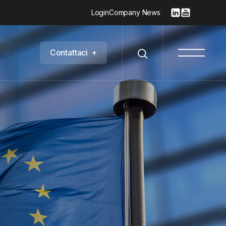
Login
Company News
C
o
n
t
a
t
t
a
c
i
+