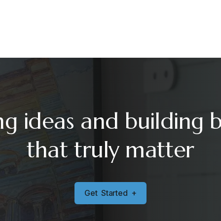
ng ideas and building 
that truly matter
G
e
t
S
t
a
r
t
e
d
+