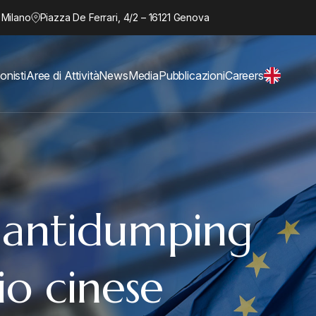
 Milano
Piazza De Ferrari, 4/2 – 16121 Genova
onisti
Aree di Attività
News
Media
Pubblicazioni
Careers
 antidumping
nio cinese