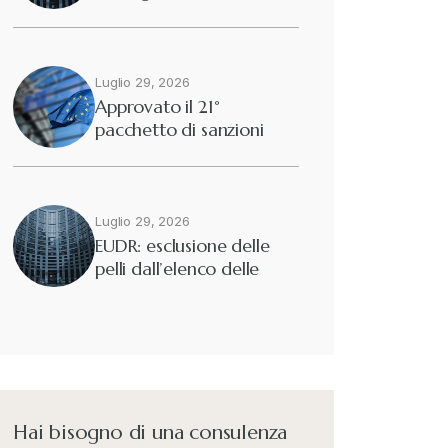
2025/40
Diritto tributario nazionale
+
Dogane
Luglio 29, 2026
+
Approvato il 21°
pacchetto di sanzioni
Eutekne
europee contro…
+
Fisco e tributi
+
Luglio 29, 2026
EUDR: esclusione delle
pelli dall’elenco delle
Guide e Manuali
+
merci interessate
Il Doganalista
+
International Trade Topics
+
Hai bisogno di una consulenza