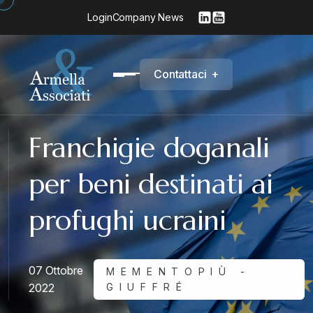
Login
Company News
C
o
n
t
a
t
t
a
c
i
+
Franchigie doganali
per beni destinati ai
profughi ucraini
07 Ottobre
MEMENTOPIÙ -
2022
GIUFFRÉ