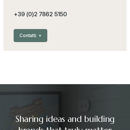
+39 (0)2 7862 5150
C
o
n
t
a
t
t
i
+
Sharing ideas and building