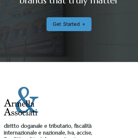
brands that truly matter
G
e
t
S
t
a
r
t
e
d
+
diritto doganale e tributario, fiscalità
internazionale e nazionale, Iva, accise,