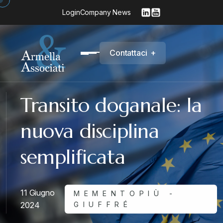
Login
Company News
C
o
n
t
a
t
t
a
c
i
+
Transito doganale: la
nuova disciplina
semplificata
11 Giugno
MEMENTOPIÙ -
2024
GIUFFRÉ