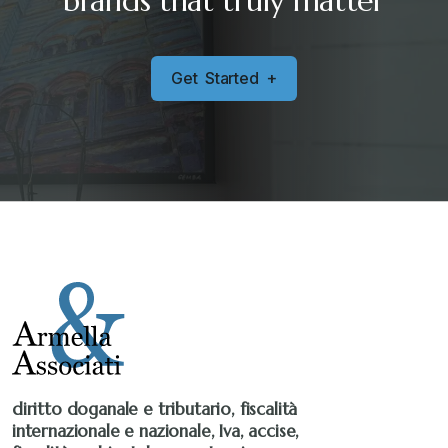
brands that truly matter
G
e
t
S
t
a
r
t
e
d
+
diritto doganale e tributario, fiscalità
internazionale e nazionale, Iva, accise,