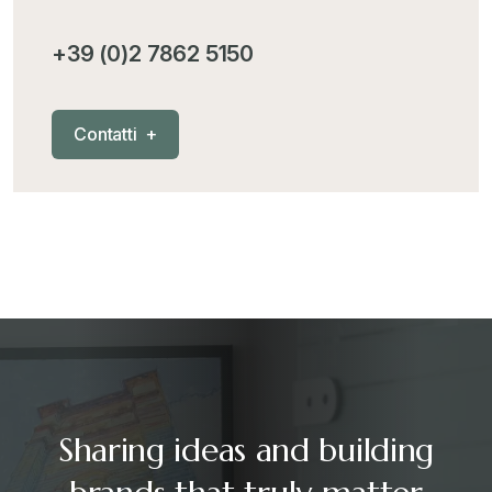
+39 (0)2 7862 5150
C
o
n
t
a
t
t
i
+
Sharing ideas and building