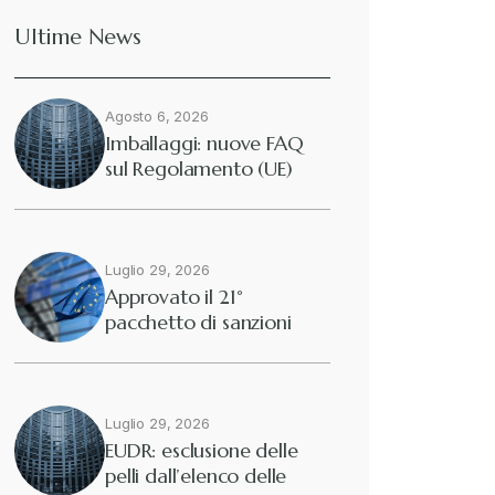
Ultime News
Deforestazione
+
Agosto 6, 2026
Diritto tributario internazionale
+
Imballaggi: nuove FAQ
sul Regolamento (UE)
2025/40
Diritto tributario nazionale
+
Dogane
Luglio 29, 2026
+
Approvato il 21°
pacchetto di sanzioni
Eutekne
europee contro…
+
Fisco e tributi
+
Luglio 29, 2026
EUDR: esclusione delle
pelli dall’elenco delle
Guide e Manuali
+