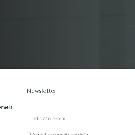
Stampa 2019
+
Stampa 2020
+
Stampa 2021
+
Stampa 2022
+
Newsletter
Stampa 2023
+
Armella
Stampa 2024
+
valore in dogana
+
Accetto le condizioni della