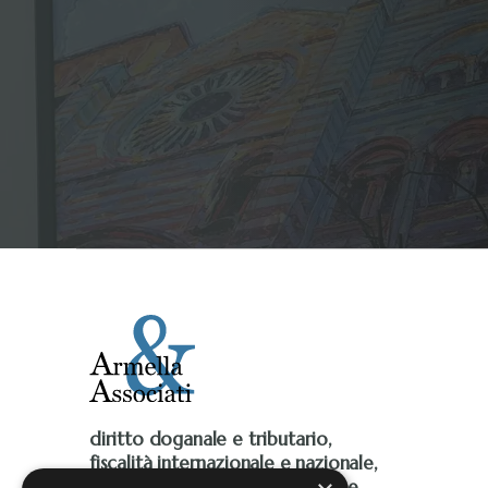
diritto doganale e tributario,
fiscalità internazionale e nazionale,
Iva, accise, fiscalità ambientale e