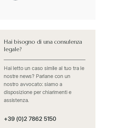
merci interessate
Il Doganalista
+
International Trade Topics
+
Hai bisogno di una consulenza
legale?
Italia Oggi
+
Hai letto un caso simile al tuo tra le
nostre news? Parlane con un
Iva comunitaria e nazionale
+
nostro avvocato: siamo a
disposizione per chiarimenti e
MementoPiù - Giuffré
+
assistenza.
Mercosur
+
+39 (0)2 7862 5150