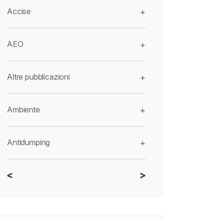
Accise
+
AEO
+
Altre pubblicazioni
+
Ambiente
+
Antidumping
+
<
>
CBAM
+
Dazi
+