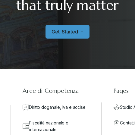
that truly matter
G
e
t
S
t
a
r
t
e
d
+
Aree di Competenza
Pages
Diritto doganale, Iva e accise
Studio 
Fiscalità nazionale e
Contatti
internazionale