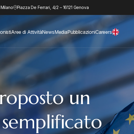
 Milano
Piazza De Ferrari, 4/2 – 16121 Genova
onisti
Aree di Attività
News
Media
Pubblicazioni
Careers
Proposto un
 semplificato