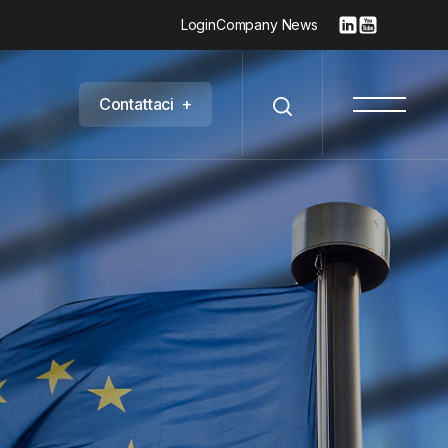
Login
Company News
C
o
n
t
a
t
t
a
c
i
+