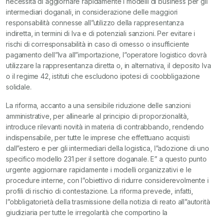
necessità di aggiornare rapidamente i modelli di business per gli
intermediari doganali, in considerazione delle maggiori
responsabilità connesse all”utilizzo della rappresentanza
indiretta, in termini di Iva e di potenziali sanzioni. Per evitare i
rischi di corresponsabilità in caso di omesso o insufficiente
pagamento dell”Iva all”importazione, l”operatore logistico dovrà
utilizzare la rappresentanza diretta o, in alternativa, il deposito Iva
o il regime 42, istituti che escludono ipotesi di coobbligazione
solidale.
La riforma, accanto a una sensibile riduzione delle sanzioni
amministrative, per allinearle al principio di proporzionalità,
introduce rilevanti novità in materia di contrabbando, rendendo
indispensabile, per tutte le imprese che effettuano acquisti
dall”estero e per gli intermediari della logistica, l”adozione di uno
specifico modello 231 per il settore doganale. E” a questo punto
urgente aggiornare rapidamente i modelli organizzativi e le
procedure interne, con l”obiettivo di ridurre considerevolmente i
profili di rischio di contestazione. La riforma prevede, infatti,
l”obbligatorietà della trasmissione della notizia di reato all”autorità
giudiziaria per tutte le irregolarità che comportino la