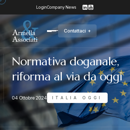
Login
Company News
C
o
n
t
a
t
t
a
c
i
+
Normativa doganale,
riforma al via da oggi
04 Ottobre 2024
ITALIA OGGI