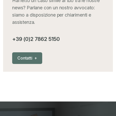
Hai letto un caso simile al tuo tra le nostre
news? Parlane con un nostro avvocato:
siamo a disposizione per chiarimenti e
assistenza.
+39 (0)2 7862 5150
C
o
n
t
a
t
t
i
+