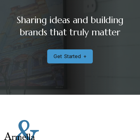
Sharing ideas and building
brands that truly matter
G
e
t
S
t
a
r
t
e
d
+