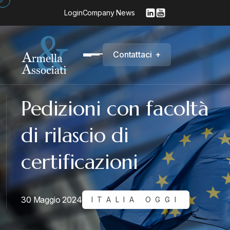
Login
Company News
C
o
n
t
a
t
t
a
c
i
+
Pedizioni con facoltà
di rilascio di
certificazioni
30 Maggio 2024
ITALIA OGGI