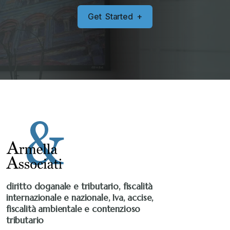
G
e
t
S
t
a
r
t
e
d
+
diritto doganale e tributario, fiscalità
internazionale e nazionale, Iva, accise,
fiscalità ambientale e contenzioso
tributario