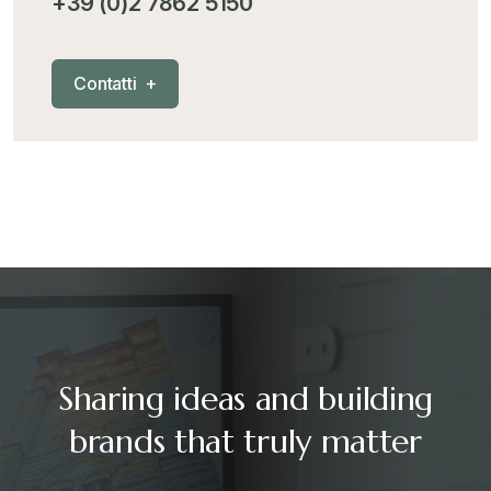
+39 (0)2 7862 5150
C
o
n
t
a
t
t
i
+
Sharing ideas and building
brands that truly matter