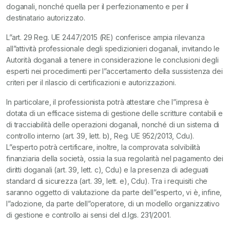
doganali, nonché quella per il perfezionamento e per il
destinatario autorizzato.
L”art. 29 Reg. UE 2447/2015 (RE) conferisce ampia rilevanza
all”attività professionale degli spedizionieri doganali, invitando le
Autorità doganali a tenere in considerazione le conclusioni degli
esperti nei procedimenti per l”accertamento della sussistenza dei
criteri per il rilascio di certificazioni e autorizzazioni.
In particolare, il professionista potrà attestare che l”impresa è
dotata di un efficace sistema di gestione delle scritture contabili e
di tracciabilità delle operazioni doganali, nonché di un sistema di
controllo interno (art. 39, lett. b), Reg. UE 952/2013, Cdu).
L”esperto potrà certificare, inoltre, la comprovata solvibilità
finanziaria della società, ossia la sua regolarità nel pagamento dei
diritti doganali (art. 39, lett. c), Cdu) e la presenza di adeguati
standard di sicurezza (art. 39, lett. e), Cdu). Tra i requisiti che
saranno oggetto di valutazione da parte dell”esperto, vi è, infine,
l”adozione, da parte dell”operatore, di un modello organizzativo
di gestione e controllo ai sensi del d.lgs. 231/2001.