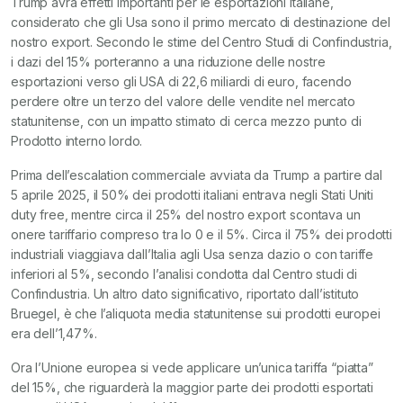
Trump avrà effetti importanti per le esportazioni italiane,
considerato che gli Usa sono il primo mercato di destinazione del
nostro export. Secondo le stime del Centro Studi di Confindustria,
i dazi del 15% porteranno a una riduzione delle nostre
esportazioni verso gli USA di 22,6 miliardi di euro, facendo
perdere oltre un terzo del valore delle vendite nel mercato
statunitense, con un impatto stimato di cerca mezzo punto di
Prodotto interno lordo.
Prima dell’escalation commerciale avviata da Trump a partire dal
5 aprile 2025, il 50% dei prodotti italiani entrava negli Stati Uniti
duty free, mentre circa il 25% del nostro export scontava un
onere tariffario compreso tra lo 0 e il 5%. Circa il 75% dei prodotti
industriali viaggiava dall’Italia agli Usa senza dazio o con tariffe
inferiori al 5%, secondo l’analisi condotta dal Centro studi di
Confindustria. Un altro dato significativo, riportato dall’istituto
Bruegel, è che l’aliquota media statunitense sui prodotti europei
era dell’1,47%.
Ora l’Unione europea si vede applicare un’unica tariffa “piatta”
del 15%, che riguarderà la maggior parte dei prodotti esportati