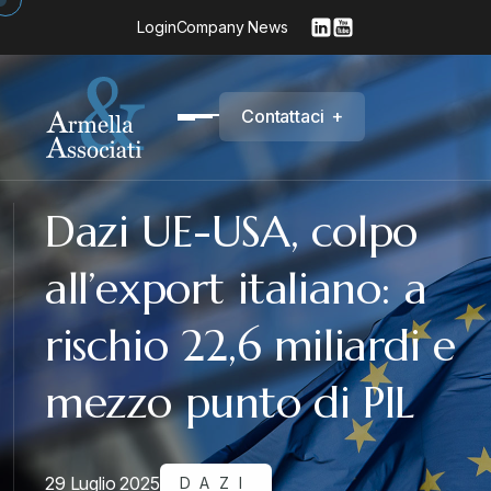
Login
Company News
C
o
n
t
a
t
t
a
c
i
+
Dazi UE-USA, colpo
all’export italiano: a
rischio 22,6 miliardi e
mezzo punto di PIL
29 Luglio 2025
DAZI