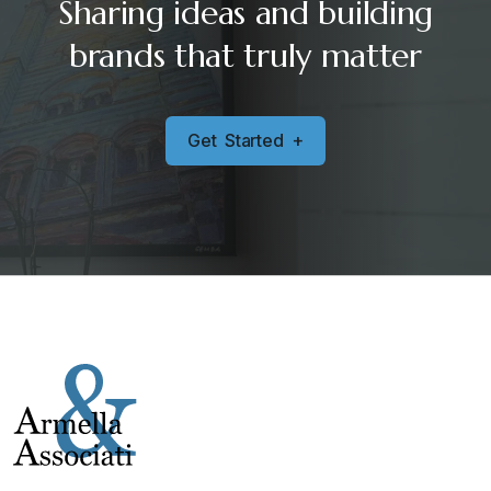
Sharing ideas and building
brands that truly matter
G
e
t
S
t
a
r
t
e
d
+