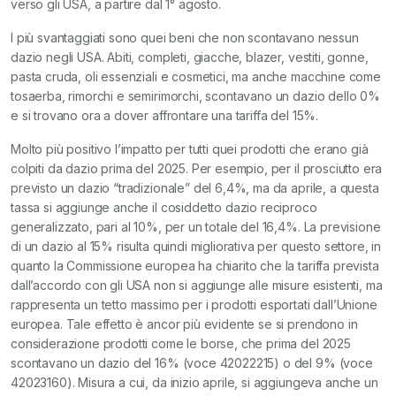
verso gli USA, a partire dal 1° agosto.
I più svantaggiati sono quei beni che non scontavano nessun
dazio negli USA. Abiti, completi, giacche, blazer, vestiti, gonne,
pasta cruda, oli essenziali e cosmetici, ma anche macchine come
tosaerba, rimorchi e semirimorchi, scontavano un dazio dello 0%
e si trovano ora a dover affrontare una tariffa del 15%.
Molto più positivo l’impatto per tutti quei prodotti che erano già
colpiti da dazio prima del 2025. Per esempio, per il prosciutto era
previsto un dazio “tradizionale” del 6,4%, ma da aprile, a questa
tassa si aggiunge anche il cosiddetto dazio reciproco
generalizzato, pari al 10%, per un totale del 16,4%. La previsione
di un dazio al 15% risulta quindi migliorativa per questo settore, in
quanto la Commissione europea ha chiarito che la tariffa prevista
dall’accordo con gli USA non si aggiunge alle misure esistenti, ma
rappresenta un tetto massimo per i prodotti esportati dall’Unione
europea. Tale effetto è ancor più evidente se si prendono in
considerazione prodotti come le borse, che prima del 2025
scontavano un dazio del 16% (voce 42022215) o del 9% (voce
42023160). Misura a cui, da inizio aprile, si aggiungeva anche un