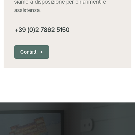
siamo a disposizione per chiarimenti e
assistenza.
+39 (0)2 7862 5150
C
o
n
t
a
t
t
i
+