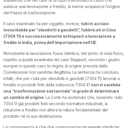
stabilendo che nel caso di un tubo trasformato a caldo che
subisce una lavorazione a freddo, la merce acquisisce l’origine
del Paese di trasformazione.
Il caso esaminato ha per oggetto, invece,
tubi in acciaio
inossidabile per “oleodotti e gasdotti”, fabbricati in Cina
(7304 11) e successivamente sottoposti a lavorazione a
freddo in India, prima dell’importazione nell’UE
.
Nonostante la lavorazione fosse identica, dal punto di vista fisico,
rispetto a quella esaminata nel caso Stappert, secondo i giudici
europei in questo caso la regola di origine prevista dalla
Commissione non sarebbe illegittima. La sentenza ha concluso,
infatti, che per i tubi per oleodotti e gasdotti (7304 11) lavorati a
freddo in prodotti finiti della sottovoce 7304 41
non vi sarebbe
una
“
trasformazione sostanziale
”
in grado di determinare
un cambio di origine
. La Corte ha sostenuto che, essendo i tubi
7304 11 già prodotti finiti secondo normative industriali, la
riduzione a freddo non altera la natura fondamentale del
prodotto né la sua destinazione.
La conseguenza è che due operazioni tecnicamente identiche