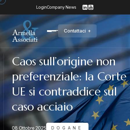
Login
Company News
C
o
n
t
a
t
t
a
c
i
+
Caos sull’origine non
preferenziale: la Corte
UE si contraddice sul
caso acciaio
08 Ottobre 2025
DOGANE