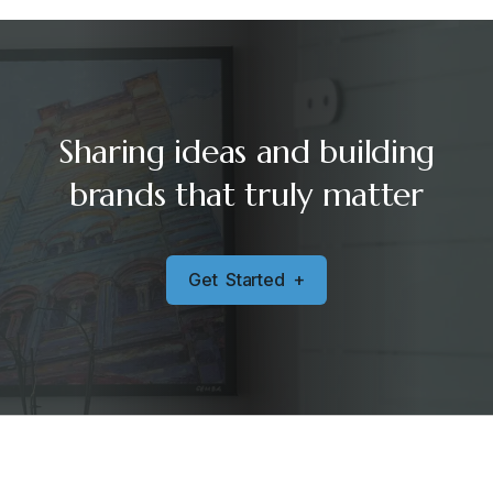
Sharing ideas and building
brands that truly matter
G
e
t
S
t
a
r
t
e
d
+