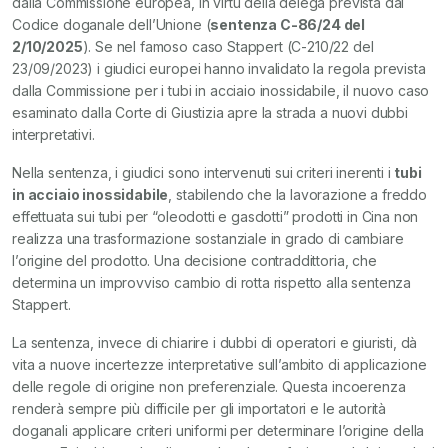
dalla Commissione europea, in virtù della delega prevista dal
Codice doganale dell’Unione (
sentenza C-86/24 del
2/10/2025
). Se nel famoso caso Stappert (C-210/22 del
23/09/2023) i giudici europei hanno invalidato la regola prevista
dalla Commissione per i tubi in acciaio inossidabile, il nuovo caso
esaminato dalla Corte di Giustizia apre la strada a nuovi dubbi
interpretativi.
Nella sentenza, i giudici sono intervenuti sui criteri inerenti i
tubi
in acciaio inossidabile
, stabilendo che la lavorazione a freddo
effettuata sui tubi per “oleodotti e gasdotti” prodotti in Cina non
realizza una trasformazione sostanziale in grado di cambiare
l’origine del prodotto. Una decisione contraddittoria, che
determina un improvviso cambio di rotta rispetto alla sentenza
Stappert.
La sentenza, invece di chiarire i dubbi di operatori e giuristi, dà
vita a nuove incertezze interpretative sull’ambito di applicazione
delle regole di origine non preferenziale. Questa incoerenza
renderà sempre più difficile per gli importatori e le autorità
doganali applicare criteri uniformi per determinare l’origine della