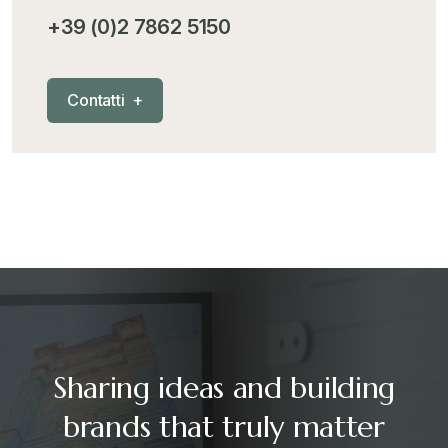
+39 (0)2 7862 5150
C
o
n
t
a
t
t
i
+
Sharing ideas and building
brands that truly matter