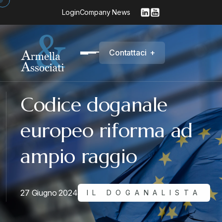
Login
Company News
C
o
n
t
a
t
t
a
c
i
+
Codice doganale
europeo riforma ad
ampio raggio
27 Giugno 2024
IL DOGANALISTA