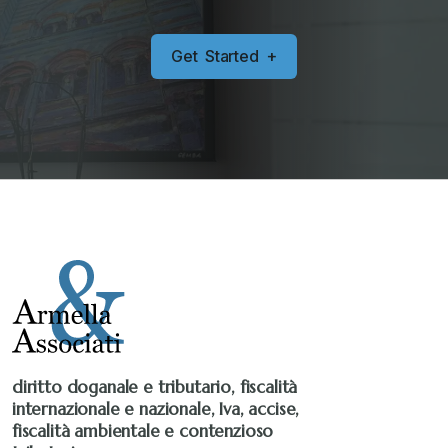
G
e
t
S
t
a
r
t
e
d
+
diritto doganale e tributario, fiscalità
internazionale e nazionale, Iva, accise,
fiscalità ambientale e contenzioso