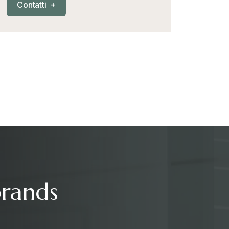
C
o
n
t
a
t
t
i
+
brands