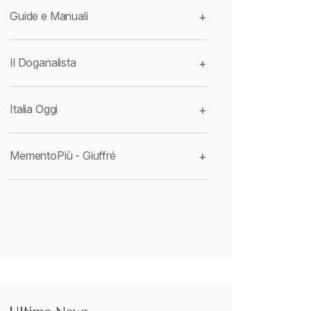
Guide e Manuali
+
Il Doganalista
+
Italia Oggi
+
MementoPiù - Giuffré
+