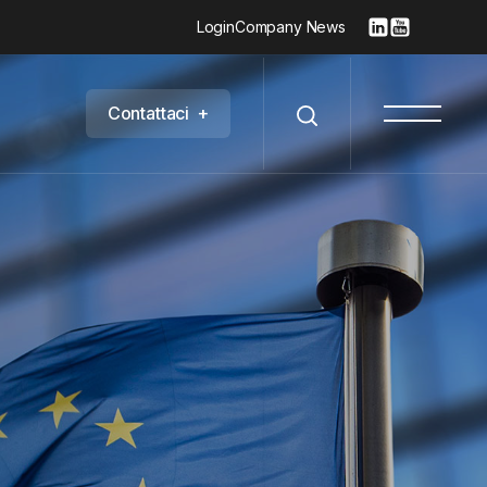
Login
Company News
C
o
n
t
a
t
t
a
c
i
+