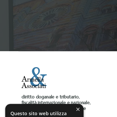
diritto doganale e tributario,
fiscalità internazionale e nazionale,
×
Iva, accise, fiscalità ambientale e
Questo sito web utilizza
contenzioso tributario