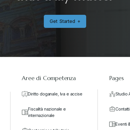
G
e
t
S
t
a
r
t
e
d
+
Aree di Competenza
Pages
Diritto doganale, Iva e accise
Studio 
Fiscalità nazionale e
Contatti
internazionale
Eventi 