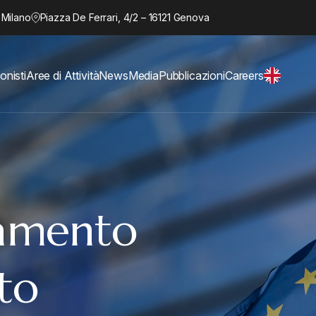
 Milano
Piazza De Ferrari, 4/2 – 16121 Genova
onisti
Aree di Attività
News
Media
Pubblicazioni
Careers
amento
to