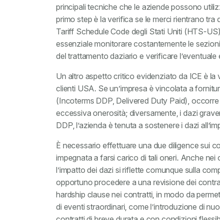
principali tecniche che le aziende possono utilizza
primo step è la verifica se le merci rientrano tr
Tariff Schedule Code degli Stati Uniti (HTS-US
essenziale monitorare costantemente le sezioni
del trattamento daziario e verificare l’eventuale
Un altro aspetto critico evidenziato da ICE è la v
clienti USA. Se un’impresa è vincolata a fornitu
(Incoterms DDP, Delivered Duty Paid), occorre v
eccessiva onerosità; diversamente, i dazi graver
DDP, l’azienda è tenuta a sostenere i dazi all’im
È necessario effettuare una due diligence sui cont
impegnata a farsi carico di tali oneri. Anche ne
l’impatto dei dazi si riflette comunque sulla com
opportuno procedere a una revisione dei contratti
hardship clause nei contratti, in modo da perme
di eventi straordinari, come l’introduzione di nuo
contratti di breve durata e con condizioni flessi