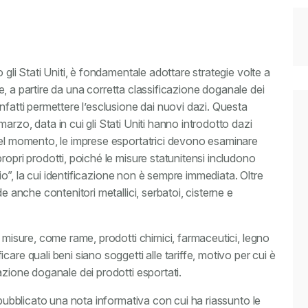
 gli Stati Uniti, è fondamentale adottare strategie volte a
one, a partire da una corretta classificazione doganale dei
nfatti permettere l’esclusione dai nuovi dazi. Questa
rzo, data in cui gli Stati Uniti hanno introdotto dazi
uel momento, le imprese esportatrici devono esaminare
ropri prodotti, poiché le misure statunitensi includono
inio”, la cui identificazione non è sempre immediata. Oltre
e anche contenitori metallici, serbatoi, cisterne e
e misure, come rame, prodotti chimici, farmaceutici, legno
are quali beni siano soggetti alle tariffe, motivo per cui è
azione doganale dei prodotti esportati.
 pubblicato una nota informativa con cui ha riassunto le