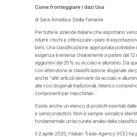
Come fronteggiare i dazi Usa
di Sara Armella e Stella Ferrante
Per tutte le aziende italiane che esportano verso
ridurre i rischi e ottimizzare i piani di esportazi
beni. Una classificazione appropriata potrebbe i
esigenza è emersa chiaramente a partire dal 12 ma
aggiuntivi del 25% su acciaio e alluminio. Da q
con attenzione la classificazione doganale dei p
anche “altri articoli derivanti da acciaio e allum
alle voci doganali tradizionali, l’elenco comprend
componenti per macchinari.
Esiste anche un elenco di prodotti esentati dall
e semiconduttori. Non è sempre semplice identific
fondamentale un’accurata analisi della classific
Il 2 aprile 2025, l’Italian Trade Agency (ICE) ha