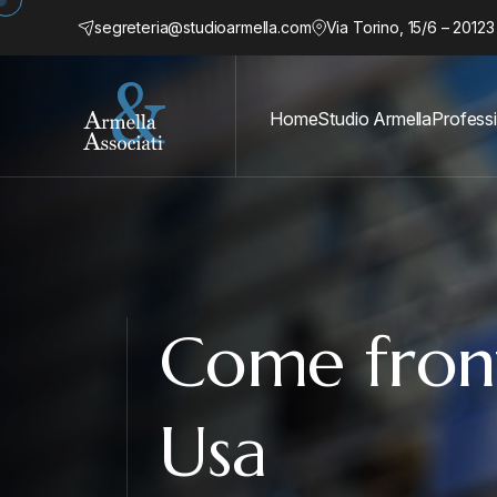
segreteria@studioarmella.com
Via Torino, 15/6 – 20123
Home
Studio Armella
Professi
Come front
Usa