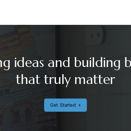
ng ideas and building 
that truly matter
G
e
t
S
t
a
r
t
e
d
+