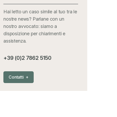
Hai letto un caso simile al tuo tra le
nostre news? Parlane con un
nostro avvocato: siamo a
disposizione per chiarimenti e
assistenza.
+39 (0)2 7862 5150
C
o
n
t
a
t
t
i
+