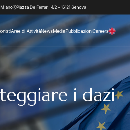
 Milano
Piazza De Ferrari, 4/2 – 16121 Genova
onisti
Aree di Attività
News
Media
Pubblicazioni
Careers
eggiare i dazi