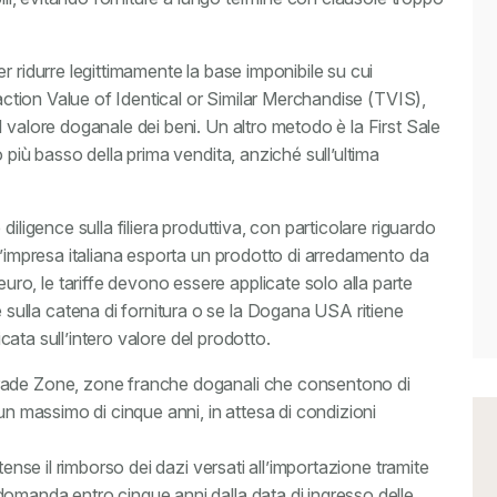
r ridurre legittimamente la base imponibile su cui
saction Value of Identical or Similar Merchandise (TVIS),
 valore doganale dei beni. Un altro metodo è la First Sale
 più basso della prima vendita, anziché sull’ultima
iligence sulla filiera produttiva, con particolare riguardo
n’impresa italiana esporta un prodotto di arredamento da
o, le tariffe devono essere applicate solo alla parte
ulla catena di fornitura o se la Dogana USA ritiene
icata sull’intero valore del prodotto.
rade Zone, zone franche doganali che consentono di
un massimo di cinque anni, in attesa di condizioni
tense il rimborso dei dazi versati all’importazione tramite
omanda entro cinque anni dalla data di ingresso delle