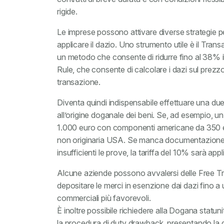
rigide.
Le imprese possono attivare diverse strategie pe
applicare il dazio. Uno strumento utile è il Tran
un metodo che consente di ridurre fino al 38% il
Rule, che consente di calcolare i dazi sul prezzo
transazione.
Diventa quindi indispensabile effettuare una due d
all’origine doganale dei beni. Se, ad esempio, u
1.000 euro con componenti americane da 350 eur
non originaria USA. Se manca documentazione s
insufficienti le prove, la tariffa del 10% sarà appl
Alcune aziende possono avvalersi delle Free T
depositare le merci in esenzione dai dazi fino a 
commerciali più favorevoli.
È inoltre possibile richiedere alla Dogana statuni
la procedura di duty drawback, presentando la d