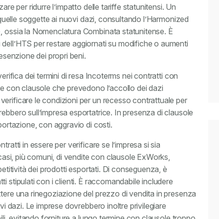
re per ridurre l’impatto delle tariffe statunitensi. Un
a quelle soggette ai nuovi dazi, consultando l’Harmonized
), ossia la Nomenclatura Combinata statunitense. È
 dell’HTS per restare aggiornati su modifiche o aumenti
 esenzione dei propri beni.
erifica dei termini di resa Incoterms nei contratti con
re con clausole che prevedono l’accollo dei dazi
erificare le condizioni per un recesso contrattuale per
ebbero sull’impresa esportatrice. In presenza di clausole
portazione, con aggravio di costi.
ratti in essere per verificare se l’impresa si sia
i casi, più comuni, di vendite con clausole ExWorks,
petitività dei prodotti esportati. Di conseguenza, è
 stipulati con i clienti. È raccomandabile includere
ttere una rinegoziazione del prezzo di vendita in presenza
vi dazi. Le imprese dovrebbero inoltre privilegiare
bili, evitando forniture a lungo termine con clausole troppo