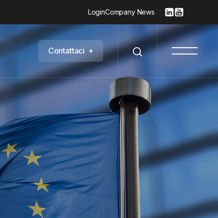
Login
Company News
C
o
n
t
a
t
t
a
c
i
+