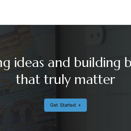
ng ideas and building 
that truly matter
G
e
t
S
t
a
r
t
e
d
+