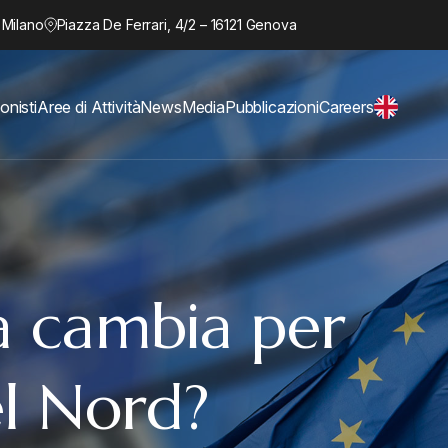
 Milano
Piazza De Ferrari, 4/2 – 16121 Genova
onisti
Aree di Attività
News
Media
Pubblicazioni
Careers
sa cambia per
el Nord?