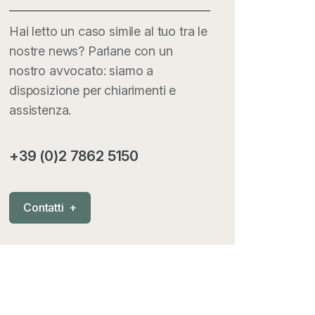
Hai letto un caso simile al tuo tra le
nostre news? Parlane con un
nostro avvocato: siamo a
disposizione per chiarimenti e
assistenza.
+39 (0)2 7862 5150
C
o
n
t
a
t
t
i
+