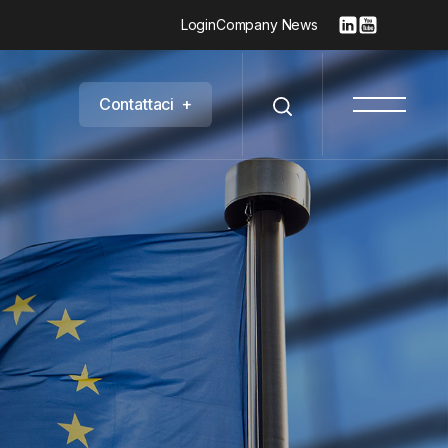
Login
Company News
C
o
n
t
a
t
t
a
c
i
+