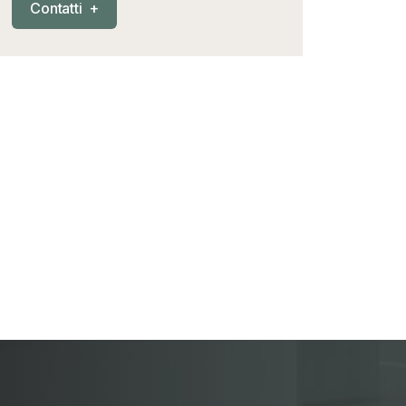
C
o
n
t
a
t
t
i
+