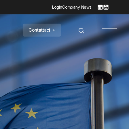
Login
Company News
C
o
n
t
a
t
t
a
c
i
+