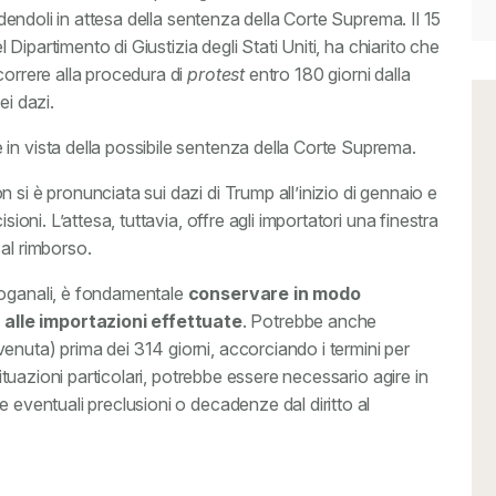
endendoli in attesa della sentenza della Corte Suprema. Il 15
l Dipartimento di Giustizia degli Stati Uniti, ha chiarito che
correre alla procedura di
protest
entro 180 giorni dalla
ei dazi.
in vista della possibile sentenza della Corte Suprema.
si è pronunciata sui dazi di Trump all’inizio di gennaio e
sioni. L’attesa, tuttavia, offre agli importatori una finestra
o al rimborso.
doganali, è fondamentale
conservare in modo
alle importazioni effettuate
. Potrebbe anche
enuta) prima dei 314 giorni, accorciando i termini per
 situazioni particolari, potrebbe essere necessario agire in
e eventuali preclusioni o decadenze dal diritto al