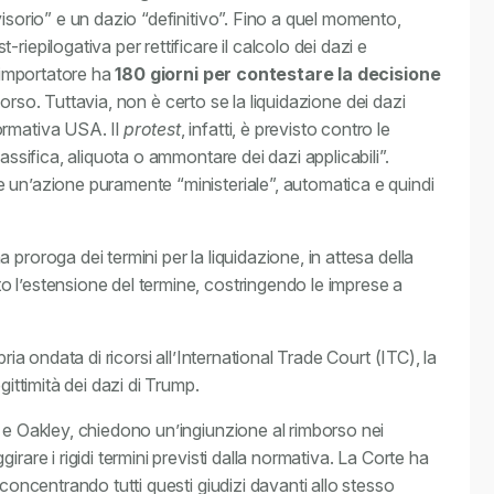
visorio” e un dazio “definitivo”. Fino a quel momento,
iepilogativa per rettificare il calcolo dei dazi e
l’importatore ha
180 giorni per contestare la decisione
mborso. Tuttavia, non è certo se la liquidazione dei dazi
ormativa USA. Il
protest
, infatti, è previsto contro le
assifica, aliquota o ammontare dei dazi applicabili”.
e un’azione puramente “ministeriale”, automatica e quindi
proroga dei termini per la liquidazione, in attesa della
 l’estensione del termine, costringendo le imprese a
ria ondata di ricorsi all’International Trade Court (ITC), la
gittimità dei dazi di Trump.
o e Oakley, chiedono un’ingiunzione al rimborso nei
rare i rigidi termini previsti dalla normativa. La Corte ha
 concentrando tutti questi giudizi davanti allo stesso