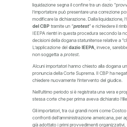
liquidazione segna il confine tra un dazio “prov
l’importatore può presentare una correzione post-r
modificare la dichiarazione. Dalla liquidazione, 
del CBP
tramite un “
protest
” e richiedere il ri
IEEPA rientri in questa procedura secondo la n
decisioni della dogana statunitense relative a “cl
L’applicazione del
dazio IEEPA
, invece, sarebb
non soggetta a
protest
.
Alcuni importatori hanno chiesto alla dogana una 
pronuncia della Corte Suprema. Il CBP ha negato
chiedere nuovamente l’intervento del giudice.
Nell’ultimo periodo si è registrata una vera e prop
stessa corte che per prima aveva dichiarato l’ille
Gli importatori, tra cui grandi nomi come Costc
confronti dell’amministrazione americana, per aggi
già adottato i primi provvedimenti organizzativi,