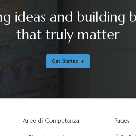
ng ideas and building 
that truly matter
G
e
t
S
t
a
r
t
e
d
+
Aree di Competenza
Pages