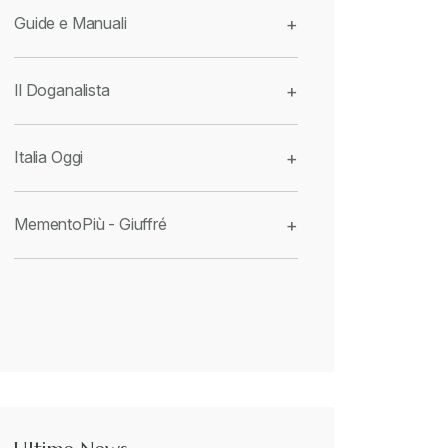
Guide e Manuali
+
Il Doganalista
+
Italia Oggi
+
MementoPiù - Giuffré
+