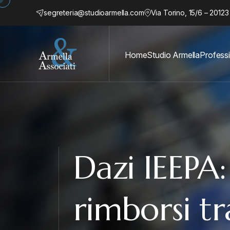
segreteria@studioarmella.com
Via Torino, 15/6 – 20123
Home
Studio Armella
Professi
Dazi IEEPA:
rimborsi t