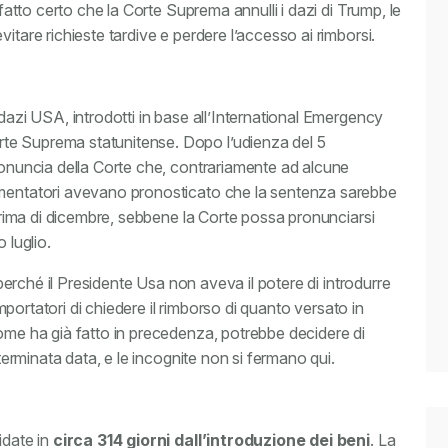
ffatto certo che la Corte Suprema annulli i dazi di Trump, le
itare richieste tardive e perdere l’accesso ai rimborsi.
 dazi USA, introdotti in base all’International Emergency
te Suprema statunitense. Dopo l’udienza del 5
pronuncia della Corte che, contrariamente ad alcune
mmentatori avevano pronosticato che la sentenza sarebbe
 prima di dicembre, sebbene la Corte possa pronunciarsi
 luglio.
, perché il Presidente Usa non aveva il potere di introdurre
 importatori di chiedere il rimborso di quanto versato in
come ha già fatto in precedenza, potrebbe decidere di
eterminata data, e le incognite non si fermano qui.
idate in
circa 314 giorni dall’introduzione dei beni
. La