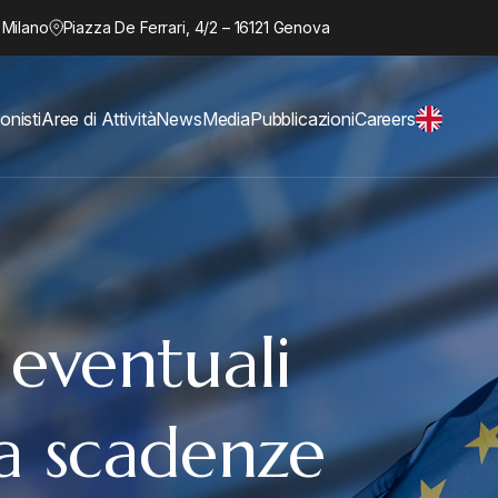
 Milano
Piazza De Ferrari, 4/2 – 16121 Genova
onisti
Aree di Attività
News
Media
Pubblicazioni
Careers
 eventuali
ra scadenze