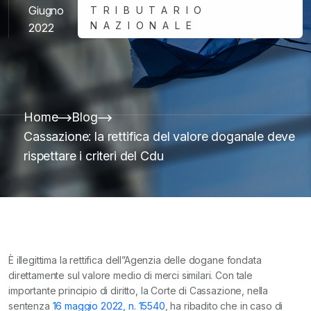
Giugno
TRIBUTARIO
NAZIONALE
2022
Home
Blog
Cassazione: la rettifica del valore doganale deve
rispettare i criteri del Cdu
È illegittima la rettifica dell”Agenzia delle dogane fondata
direttamente sul valore medio di merci similari. Con tale
importante principio di diritto, la Corte di Cassazione, nella
sentenza
16 maggio 2022, n. 15540
, ha ribadito che in caso di