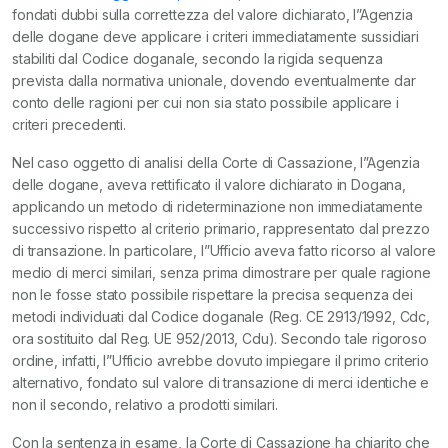
fondati dubbi sulla correttezza del valore dichiarato, l”Agenzia
delle dogane deve applicare i criteri immediatamente sussidiari
stabiliti dal Codice doganale, secondo la rigida sequenza
prevista dalla normativa unionale, dovendo eventualmente dar
conto delle ragioni per cui non sia stato possibile applicare i
criteri precedenti.
Nel caso oggetto di analisi della Corte di Cassazione, l”Agenzia
delle dogane, aveva rettificato il valore dichiarato in Dogana,
applicando un metodo di rideterminazione non immediatamente
successivo rispetto al criterio primario, rappresentato dal prezzo
di transazione. In particolare, l”Ufficio aveva fatto ricorso al valore
medio di merci similari, senza prima dimostrare per quale ragione
non le fosse stato possibile rispettare la precisa sequenza dei
metodi individuati dal Codice doganale (Reg. CE 2913/1992, Cdc,
ora sostituito dal Reg. UE 952/2013, Cdu). Secondo tale rigoroso
ordine, infatti, l”Ufficio avrebbe dovuto impiegare il primo criterio
alternativo, fondato sul valore di transazione di merci identiche e
non il secondo, relativo a prodotti similari.
Con la sentenza in esame, la Corte di Cassazione ha chiarito che