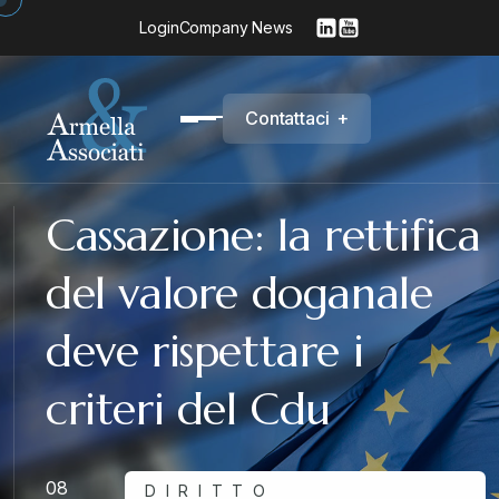
Login
Company News
C
o
n
t
a
t
t
a
c
i
+
Cassazione: la rettifica
del valore doganale
deve rispettare i
criteri del Cdu
08
DIRITTO