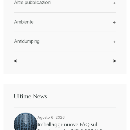
Altre pubblicazioni
+
Ambiente
+
Antidumping
+
<
>
CBAM
+
Dazi
+
Ultime News
Deforestazione
+
Agosto 6, 2026
Diritto tributario internazionale
+
Imballaggi: nuove FAQ sul