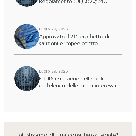
Regolamento (UE) 2025/40
Diritto tributario nazionale
+
Dogane
Luglio 29, 2026
+
Approvato il 21° pacchetto di
sanzioni europee contro…
Eutekne
+
Fisco e tributi
+
Luglio 29, 2026
EUDR: esclusione delle pelli
dall’elenco delle merci interessate
Guide e Manuali
+
Il Doganalista
+
International Trade Topics
+
Hai bisogno di una consulenza legale?