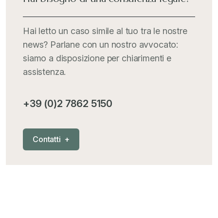
Italia Oggi
+
Hai letto un caso simile al tuo tra le nostre
news? Parlane con un nostro avvocato:
Iva comunitaria e nazionale
+
siamo a disposizione per chiarimenti e
assistenza.
MementoPiù - Giuffré
+
+39 (0)2 7862 5150
Mercosur
+
C
o
n
t
a
t
t
i
+
Nautica
+
News
+