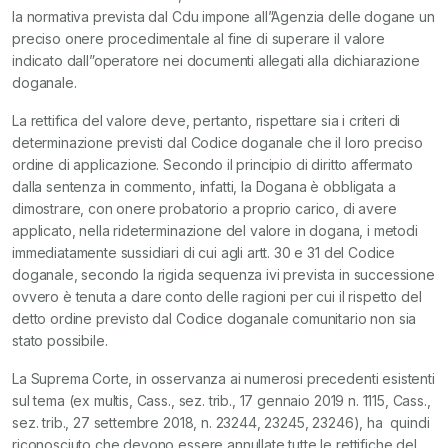
la normativa prevista dal Cdu impone all”Agenzia delle dogane un
preciso onere procedimentale al fine di superare il valore
indicato dall”operatore nei documenti allegati alla dichiarazione
doganale.
La rettifica del valore deve, pertanto, rispettare sia i criteri di
determinazione previsti dal Codice doganale che il loro preciso
ordine di applicazione. Secondo il principio di diritto affermato
dalla sentenza in commento, infatti, la Dogana è obbligata a
dimostrare, con onere probatorio a proprio carico, di avere
applicato, nella rideterminazione del valore in dogana, i metodi
immediatamente sussidiari di cui agli artt. 30 e 31 del Codice
doganale, secondo la rigida sequenza ivi prevista in successione
ovvero è tenuta a dare conto delle ragioni per cui il rispetto del
detto ordine previsto dal Codice doganale comunitario non sia
stato possibile.
La Suprema Corte, in osservanza ai numerosi precedenti esistenti
sul tema (ex multis, Cass., sez. trib., 17 gennaio 2019 n. 1115, Cass.,
sez. trib., 27 settembre 2018, n. 23244, 23245, 23246), ha quindi
riconosciuto che devono essere annullate tutte le rettifiche del