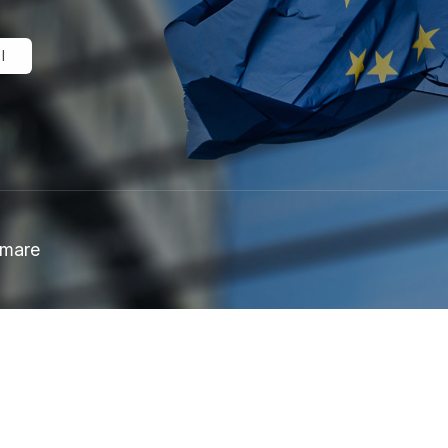
I
o mare