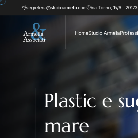
segreteria@studioarmella.com
Via Torino, 15/6 – 20123
Home
Studio Armella
Professi
Plastic e s
mare