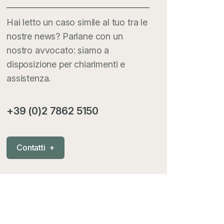
Hai letto un caso simile al tuo tra le
nostre news? Parlane con un
nostro avvocato: siamo a
disposizione per chiarimenti e
assistenza.
+39 (0)2 7862 5150
C
o
n
t
a
t
t
i
+