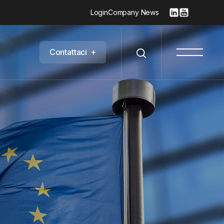
Login
Company News
C
o
n
t
a
t
t
a
c
i
+