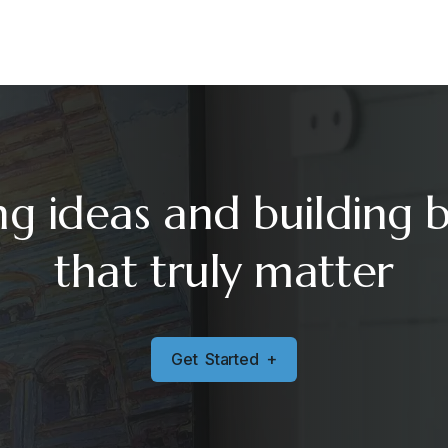
ng ideas and building 
that truly matter
G
e
t
S
t
a
r
t
e
d
+