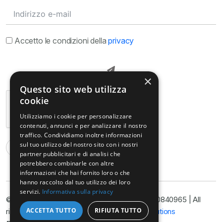
Accetto le condizioni della
privacy
×
Questo sito web utilizza
cookie
Utilizziamo i cookie per personalizzare
contenuti, annunci e per analizzare il nostro
traffico. Condividiamo inoltre informazioni
sul tuo utilizzo del nostro sito con i nostri
partner pubblicitari e di analisi che
potrebbero combinarle con altre
informazioni che hai fornito loro o che
hanno raccolto dal tuo utilizzo dei loro
servizi.
Informativa sulla privacy
© Copyright@ Studio Legale Armella P.I. 11090840965 | All
ACCETTA TUTTO
RIFIUTA TUTTO
rights reserved 2025 | Developed by
Nyx Solutions