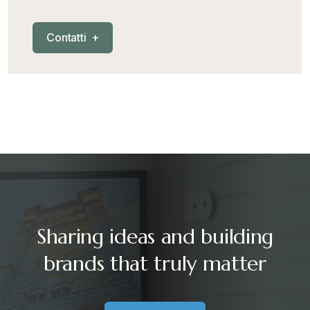
C
o
n
t
a
t
t
i
+
Sharing ideas and building
brands that truly matter