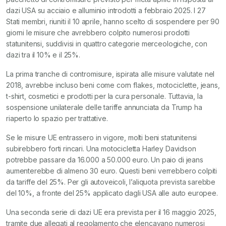
dazi USA su acciaio e alluminio introdotti a febbraio 2025. I 27
Stati membri, riuniti il 10 aprile, hanno scelto di sospendere per 90
giorni le misure che avrebbero colpito numerosi prodotti
statunitensi, suddivisi in quattro categorie merceologiche, con
dazi tra il 10% e il 25%.
La prima tranche di contromisure, ispirata alle misure valutate nel
2018, avrebbe incluso beni come corn flakes, motociclette, jeans,
t-shirt, cosmetici e prodotti per la cura personale. Tuttavia, la
sospensione unilaterale delle tariffe annunciata da Trump ha
riaperto lo spazio per trattative.
Se le misure UE entrassero in vigore, molti beni statunitensi
subirebbero forti rincari. Una motocicletta Harley Davidson
potrebbe passare da 16.000 a 50.000 euro. Un paio di jeans
aumenterebbe di almeno 30 euro. Questi beni verrebbero colpiti
da tariffe del 25%. Per gli autoveicoli, l’aliquota prevista sarebbe
del 10%, a fronte del 25% applicato dagli USA alle auto europee.
Una seconda serie di dazi UE era prevista per il 16 maggio 2025,
tramite due allegati al regolamento che elencavano numerosi