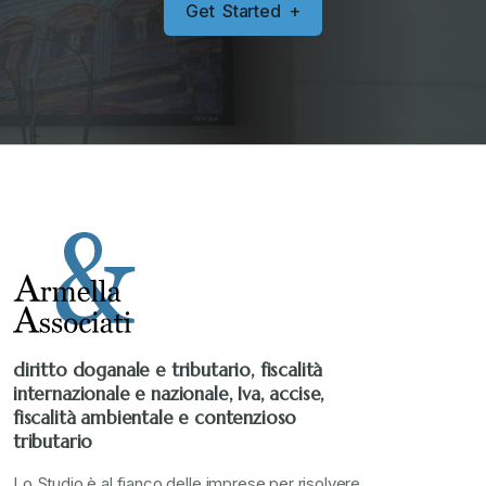
G
e
t
S
t
a
r
t
e
d
+
diritto doganale e tributario, fiscalità
internazionale e nazionale, Iva, accise,
fiscalità ambientale e contenzioso
tributario
Lo Studio è al fianco delle imprese per risolvere