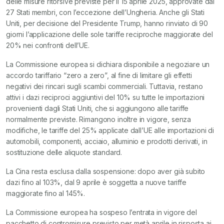
delle misure ritorsive previste per il 15 aprile 2025, approvate dai
27 Stati membri, con l’eccezione dell’Ungheria. Anche gli Stati
Uniti, per decisione del Presidente Trump, hanno rinviato di 90
giorni l’applicazione delle sole tariffe reciproche maggiorate del
20% nei confronti dell’UE.
La Commissione europea si dichiara disponibile a negoziare un
accordo tariffario “zero a zero”, al fine di limitare gli effetti
negativi dei rincari sugli scambi commerciali. Tuttavia, restano
attivi i dazi reciproci aggiuntivi del 10% su tutte le importazioni
provenienti dagli Stati Uniti, che si aggiungono alle tariffe
normalmente previste. Rimangono inoltre in vigore, senza
modifiche, le tariffe del 25% applicate dall’UE alle importazioni di
automobili, componenti, acciaio, alluminio e prodotti derivati, in
sostituzione delle aliquote standard.
La Cina resta esclusa dalla sospensione: dopo aver già subito
dazi fino al 103%, dal 9 aprile è soggetta a nuove tariffe
maggiorate fino al 145%.
La Commissione europea ha sospeso l’entrata in vigore del
pacchetto di contromisure previsto per metà aprile in risposta ai