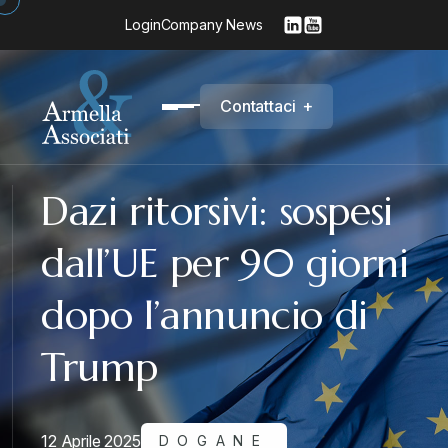
Login
Company News
C
o
n
t
a
t
t
a
c
i
+
Dazi ritorsivi: sospesi
dall’UE per 90 giorni
dopo l’annuncio di
Trump
12 Aprile 2025
DOGANE