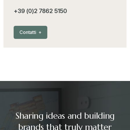
+39 (0)2 7862 5150
C
o
n
t
a
t
t
i
+
Sharing ideas and building
brands that truly matter