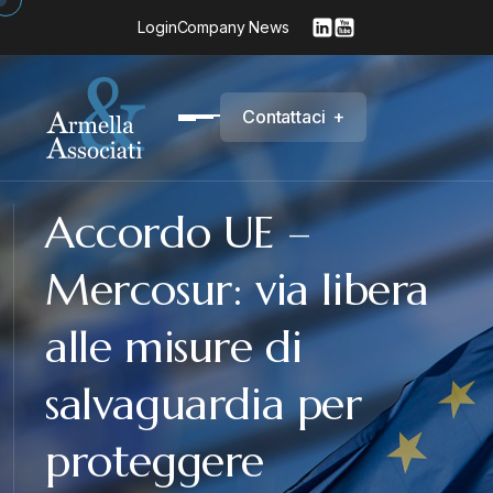
Login
Company News
C
o
n
t
a
t
t
a
c
i
+
Accordo UE –
Mercosur: via libera
alle misure di
salvaguardia per
proteggere