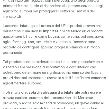
Fin dall’inizio dei negoziati con il Mercosur, uno degli obiettivi
principali è stato quello di rispondere alla preoccupazione degli
agricoltori europei per proteggere i settori più sensibili del
mercato UE.
L’accordo, infatti, apre il mercato dell’UE ai prodotti provenienti
dal Mercosur, ma limita le
importazioni
dal Mercosur di prodotti
agricoli sensibili come carne bovina, carne suina, pollame, uova,
aglio, formaggi, riso, rum, miele e zucchero, l’accesso sarà
regolato da contingenti applicati progressivamente e in modo
permanente.
Tali prodotti sono considerati sensibili in quanto particolarmente
vulnerabili alla pressione di importazioni a costi inferiori che
potrebbero determinare un significativo incremento dei flussi a
prezzi ribassati, mettendo a rischio la stabilità dell’intero comparto
agroalimentare europeo.
Inoltre, una
clausola di salvaguardia
bilaterale
potrà essere
attivata qualora l’aumento delle importazioni dal Mercosur
provochi, o anche solo minacci di provocare, un grave danno ai
settori europei interessati. Per la carne bovina, in particolare,