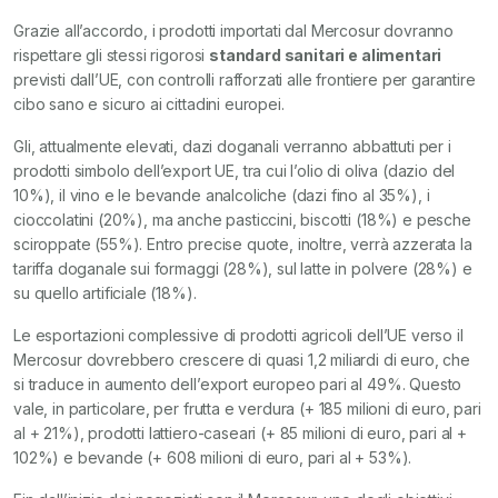
Grazie all’accordo, i prodotti importati dal Mercosur dovranno
rispettare gli stessi rigorosi
standard sanitari e alimentari
previsti dall’UE, con controlli rafforzati alle frontiere per garantire
cibo sano e sicuro ai cittadini europei.
Gli, attualmente elevati, dazi doganali verranno abbattuti per i
prodotti simbolo dell’export UE, tra cui l’olio di oliva (dazio del
10%), il vino e le bevande analcoliche (dazi fino al 35%), i
cioccolatini (20%), ma anche pasticcini, biscotti (18%) e pesche
sciroppate (55%). Entro precise quote, inoltre, verrà azzerata la
tariffa doganale sui formaggi (28%), sul latte in polvere (28%) e
su quello artificiale (18%).
Le esportazioni complessive di prodotti agricoli dell’UE verso il
Mercosur dovrebbero crescere di quasi 1,2 miliardi di euro, che
si traduce in aumento dell’export europeo pari al 49%. Questo
vale, in particolare, per frutta e verdura (+ 185 milioni di euro, pari
al + 21%), prodotti lattiero-caseari (+ 85 milioni di euro, pari al +
102%) e bevande (+ 608 milioni di euro, pari al + 53%).