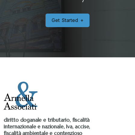
G
e
t
S
t
a
r
t
e
d
+
diritto doganale e tributario, fiscalità
internazionale e nazionale, Iva, accise,
fiscalità ambientale e contenzioso