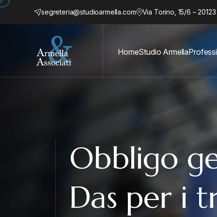
segreteria@studioarmella.com
Via Torino, 15/6 – 20123
Home
Studio Armella
Professi
Obbligo ge
Das per i t