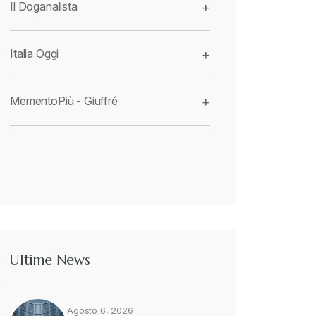
Il Doganalista
+
Italia Oggi
+
MementoPiù - Giuffré
+
Ultime News
Agosto 6, 2026