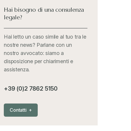
Hai bisogno di una consulenza
legale?
Hai letto un caso simile al tuo tra le
nostre news? Parlane con un
nostro avvocato: siamo a
disposizione per chiarimenti e
assistenza.
+39 (0)2 7862 5150
C
o
n
t
a
t
t
i
+