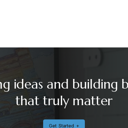
ng ideas and building 
that truly matter
G
e
t
S
t
a
r
t
e
d
+