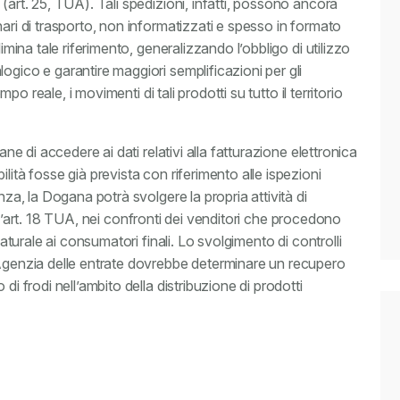
(art. 25, TUA). Tali spedizioni, infatti, possono ancora
nari di trasporto, non informatizzati e spesso in formato
imina tale riferimento, generalizzando l’obbligo di utilizzo
ogico e garantire maggiori semplificazioni per gli
mpo reale, i movimenti di tali prodotti su tutto il territorio
ane di accedere ai dati relativi alla fatturazione elettronica
lità fosse già prevista con riferimento alle ispezioni
nza, la Dogana potrà svolgere la propria attività di
 dall’art. 18 TUA, nei confronti dei venditori che procedono
naturale ai consumatori finali. Lo svolgimento di controlli
’Agenzia delle entrate dovrebbe determinare un recupero
di frodi nell’ambito della distribuzione di prodotti