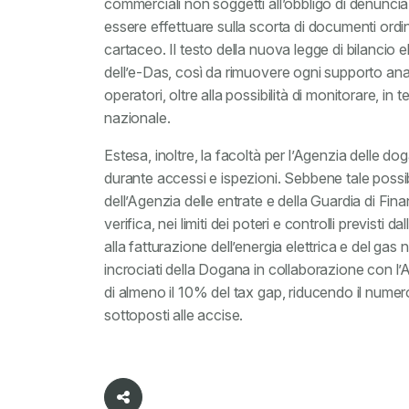
commerciali non soggetti all’obbligo di denuncia 
essere effettuare sulla scorta di documenti ordi
cartaceo. Il testo della nuova legge di bilancio el
dell’e-Das, così da rimuovere ogni supporto anal
operatori, oltre alla possibilità di monitorare, in te
nazionale.
Estesa, inoltre, la facoltà per l’Agenzia delle dog
durante accessi e ispezioni. Sebbene tale possibi
dell’Agenzia delle entrate e della Guardia di Fina
verifica, nei limiti dei poteri e controlli previsti
alla fatturazione dell’energia elettrica e del gas 
incrociati della Dogana in collaborazione con l
di almeno il 10% del tax gap, riducendo il numero 
sottoposti alle accise.