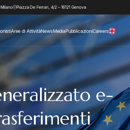
 Milano
Piazza De Ferrari, 4/2 – 16121 Genova
onisti
Aree di Attività
News
Media
Pubblicazioni
Careers
neralizzato e-
rasferimenti