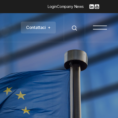
Login
Company News
C
o
n
t
a
t
t
a
c
i
+