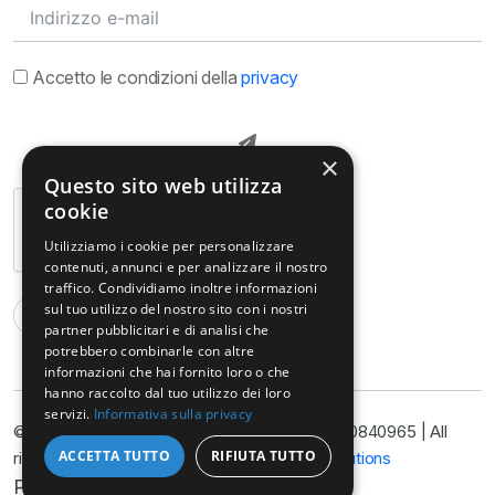
Accetto le condizioni della
privacy
×
Questo sito web utilizza
cookie
Utilizziamo i cookie per personalizzare
contenuti, annunci e per analizzare il nostro
traffico. Condividiamo inoltre informazioni
sul tuo utilizzo del nostro sito con i nostri
partner pubblicitari e di analisi che
potrebbero combinarle con altre
informazioni che hai fornito loro o che
hanno raccolto dal tuo utilizzo dei loro
servizi.
Informativa sulla privacy
© Copyright@ Studio Legale Armella P.I. 11090840965 | All
ACCETTA TUTTO
RIFIUTA TUTTO
rights reserved 2025 | Developed by
Nyx Solutions
Privacy Policy
Cookie Policy
Disclimer