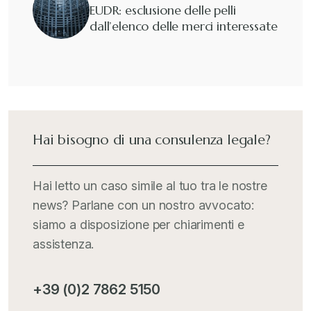
EUDR: esclusione delle pelli
dall’elenco delle merci interessate
Guide e Manuali
+
Il Doganalista
+
International Trade Topics
+
Hai bisogno di una consulenza legale?
Italia Oggi
+
Hai letto un caso simile al tuo tra le nostre
news? Parlane con un nostro avvocato:
Iva comunitaria e nazionale
+
siamo a disposizione per chiarimenti e
assistenza.
MementoPiù - Giuffré
+
+39 (0)2 7862 5150