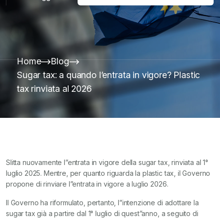
Home
Blog
Sugar tax: a quando l’entrata in vigore? Plastic
tax rinviata al 2026
Slitta nuovamente l”entrata in vigore della sugar tax, rinviata al 1°
luglio 2025. Mentre, per quanto riguarda la plastic tax, il Governo
propone di rinviare l”entrata in vigore a luglio 2026.
Il Governo ha riformulato, pertanto, l”intenzione di adottare la
sugar tax già a partire dal 1° luglio di quest”anno, a seguito di