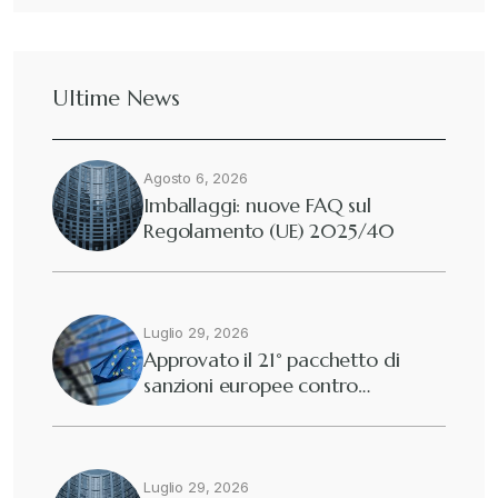
Dazi
+
Ultime News
Deforestazione
+
Agosto 6, 2026
Diritto tributario internazionale
+
Imballaggi: nuove FAQ sul
Regolamento (UE) 2025/40
Diritto tributario nazionale
+
Dogane
Luglio 29, 2026
+
Approvato il 21° pacchetto di
sanzioni europee contro…
Eutekne
+
Fisco e tributi
+
Luglio 29, 2026