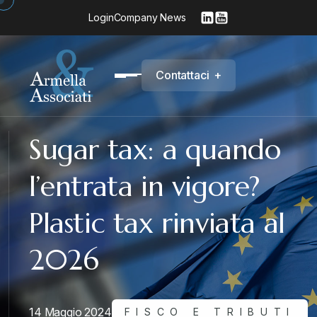
Login
Company News
C
o
n
t
a
t
t
a
c
i
+
Sugar tax: a quando
l’entrata in vigore?
Plastic tax rinviata al
2026
14 Maggio 2024
FISCO E TRIBUTI