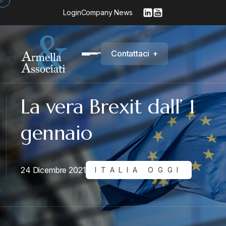
Login
Company News
C
o
n
t
a
t
t
a
c
i
+
La vera Brexit dall’ 1
gennaio
24 Dicembre 2021
ITALIA OGGI