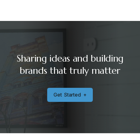
Sharing ideas and building
brands that truly matter
G
e
t
S
t
a
r
t
e
d
+