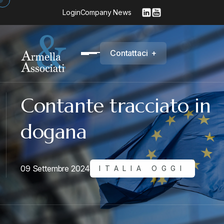
Login
Company News
C
o
n
t
a
t
t
a
c
i
+
Contante tracciato in
dogana
09 Settembre 2024
ITALIA OGGI