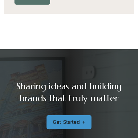
Sharing ideas and building
brands that truly matter
G
e
t
S
t
a
r
t
e
d
+