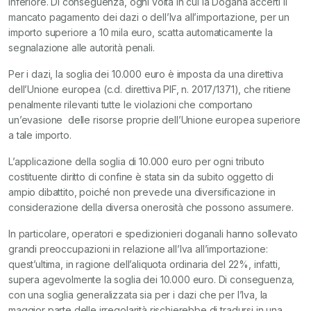
inferiore. Di conseguenza, ogni volta in cui la Dogana accerti il
mancato pagamento dei dazi o dell’Iva all’importazione, per un
importo superiore a 10 mila euro, scatta automaticamente la
segnalazione alle autorità penali.
Per i dazi, la soglia dei 10.000 euro è imposta da una direttiva
dell’Unione europea (c.d. direttiva PIF, n. 2017/1371), che ritiene
penalmente rilevanti tutte le violazioni che comportano
un’evasione delle risorse proprie dell’Unione europea superiore
a tale importo.
L’applicazione della soglia di 10.000 euro per ogni tributo
costituente diritto di confine è stata sin da subito oggetto di
ampio dibattito, poiché non prevede una diversificazione in
considerazione della diversa onerosità che possono assumere.
In particolare, operatori e spedizionieri doganali hanno sollevato
grandi preoccupazioni in relazione all’Iva all’importazione:
quest’ultima, in ragione dell’aliquota ordinaria del 22%, infatti,
supera agevolmente la soglia dei 10.000 euro. Di conseguenza,
con una soglia generalizzata sia per i dazi che per l’Iva, la
maggior parte delle irregolarità rischierebbe di tradursi in una