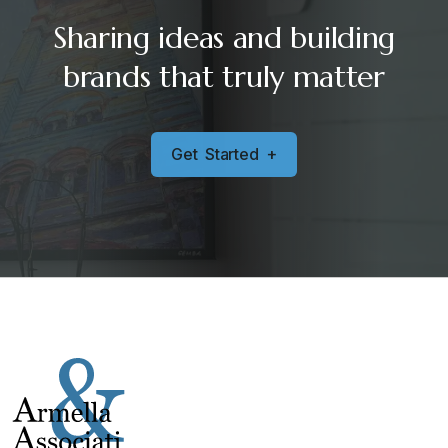
Sharing ideas and building
brands that truly matter
G
e
t
S
t
a
r
t
e
d
+