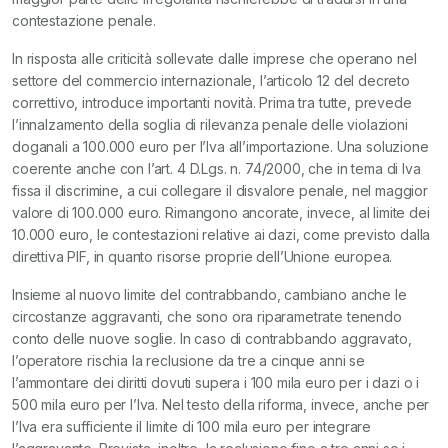
contestazione penale.
In risposta alle criticità sollevate dalle imprese che operano nel
settore del commercio internazionale, l’articolo 12 del decreto
correttivo, introduce importanti novità. Prima tra tutte, prevede
l’innalzamento della soglia di rilevanza penale delle violazioni
doganali a 100.000 euro per l’Iva all’importazione. Una soluzione
coerente anche con l’art. 4 D.Lgs. n. 74/2000, che in tema di Iva
fissa il discrimine, a cui collegare il disvalore penale, nel maggior
valore di 100.000 euro. Rimangono ancorate, invece, al limite dei
10.000 euro, le contestazioni relative ai dazi, come previsto dalla
direttiva PIF, in quanto risorse proprie dell’Unione europea.
Insieme al nuovo limite del contrabbando, cambiano anche le
circostanze aggravanti, che sono ora riparametrate tenendo
conto delle nuove soglie. In caso di contrabbando aggravato,
l’operatore rischia la reclusione da tre a cinque anni se
l’ammontare dei diritti dovuti supera i 100 mila euro per i dazi o i
500 mila euro per l’Iva. Nel testo della riforma, invece, anche per
l’Iva era sufficiente il limite di 100 mila euro per integrare