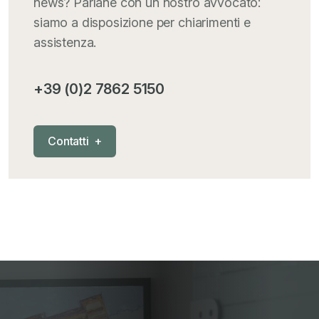
news? Parlane con un nostro avvocato:
siamo a disposizione per chiarimenti e
assistenza.
+39 (0)2 7862 5150
C
o
n
t
a
t
t
i
+