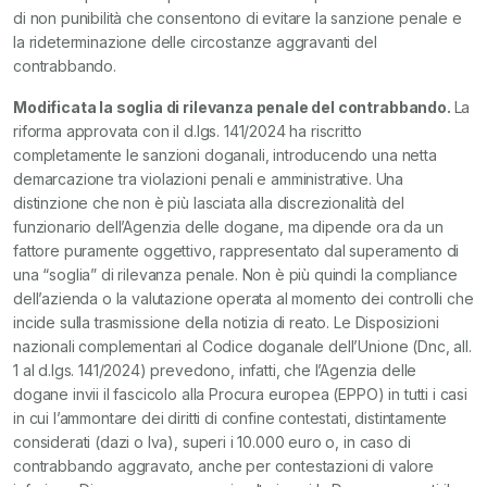
di non punibilità che consentono di evitare la sanzione penale e
la rideterminazione delle circostanze aggravanti del
contrabbando.
Modificata la soglia di rilevanza penale del contrabbando.
La
riforma approvata con il d.lgs. 141/2024 ha riscritto
completamente le sanzioni doganali, introducendo una netta
demarcazione tra violazioni penali e amministrative. Una
distinzione che non è più lasciata alla discrezionalità del
funzionario dell’Agenzia delle dogane, ma dipende ora da un
fattore puramente oggettivo, rappresentato dal superamento di
una “soglia” di rilevanza penale. Non è più quindi la compliance
dell’azienda o la valutazione operata al momento dei controlli che
incide sulla trasmissione della notizia di reato. Le Disposizioni
nazionali complementari al Codice doganale dell’Unione (Dnc, all.
1 al d.lgs. 141/2024) prevedono, infatti, che l’Agenzia delle
dogane invii il fascicolo alla Procura europea (EPPO) in tutti i casi
in cui l’ammontare dei diritti di confine contestati, distintamente
considerati (dazi o Iva), superi i 10.000 euro o, in caso di
contrabbando aggravato, anche per contestazioni di valore