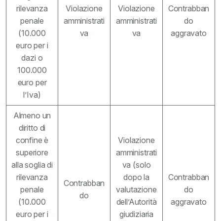
rilevanza
Violazione
Violazione
Contrabban
penale
amministrati
amministrati
do
(10.000
va
va
aggravato
euro per i
dazi o
100.000
euro per
l’Iva)
Almeno un
diritto di
confine è
Violazione
superiore
amministrati
alla soglia di
va (solo
rilevanza
dopo la
Contrabban
Contrabban
penale
valutazione
do
do
(10.000
dell’Autorità
aggravato
euro per i
giudiziaria