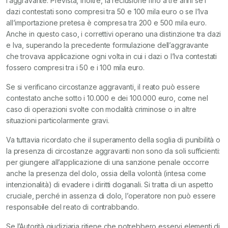
l’aggravante. Prevista, inoltre, la reclusione fino a tre anni se i
dazi contestati sono compresi tra 50 e 100 mila euro o se l’Iva
all’importazione pretesa è compresa tra 200 e 500 mila euro.
Anche in questo caso, i correttivi operano una distinzione tra dazi
e Iva, superando la precedente formulazione dell’aggravante
che trovava applicazione ogni volta in cui i dazi o l’Iva contestati
fossero compresi tra i 50 e i 100 mila euro.
Se si verificano circostanze aggravanti, il reato può essere
contestato anche sotto i 10.000 e dei 100.000 euro, come nel
caso di operazioni svolte con modalità criminose o in altre
situazioni particolarmente gravi.
Va tuttavia ricordato che il superamento della soglia di punibilità o
la presenza di circostanze aggravanti non sono da soli sufficienti:
per giungere all’applicazione di una sanzione penale occorre
anche la presenza del dolo, ossia della volontà (intesa come
intenzionalità) di evadere i diritti doganali. Si tratta di un aspetto
cruciale, perché in assenza di dolo, l’operatore non può essere
responsabile del reato di contrabbando.
Se l’Autorità giudiziaria ritiene che potrebbero esservi elementi di