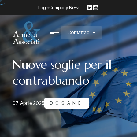
Login
Company News
C
o
n
t
a
t
t
a
c
i
+
Nuove soglie per il
contrabbando
07 Aprile 2025
DOGANE