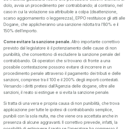
dolo, avvia un procedimento per contrabbando; al contrario, nel
caso in cui la violazione sia attribuibile a colpa (disattenzione,
scarso aggiornamento o leggerezza), EPPO restituisce gli atti alle
Dogane, che applicheranno una sanzione ridotta tra l’80% e il
150% dell’importo.
Come evitare la sanzione penale.
Altro importante correttivo
previsto dal legislatore è il potenziamento delle cause di non
punibilità, che consentono di escludere la sanzione penale del
contrabbando. Gli operatori che si trovano di fronte a una
possibile contestazione possono evitare di incorrere in un
procedimento penale attraverso il pagamento dei tributi e delle
sanzioni, comprese tra il 100 e il 200% degli importi contestati.
Versando i diritti pretesi dall’Agenzia delle dogane, oltre alle
sanzioni, il reato si estingue e si evita la sanzione penale.
Si tratta di una vera e propria causa di non punibilità, che trova
applicazione per tutte le ipotesi di contrabbando semplice,
punibili con la sola multa, ma che viene ora accettata anche in
presenza di alcune aggravanti. Il correttivo prevede, infatti, la
possibilità di estinguere il reato se l’operatore ha commesso il