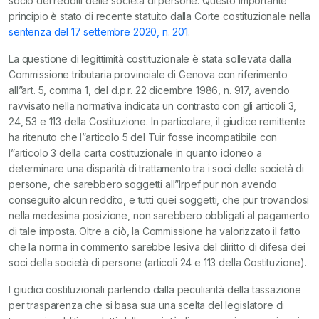
socio dei redditi delle società di persone. Questo importante
principio è stato di recente statuito dalla Corte costituzionale nella
sentenza del 17 settembre 2020, n. 201
.
La questione di legittimità costituzionale è stata sollevata dalla
Commissione tributaria provinciale di Genova con riferimento
all”art. 5, comma 1, del d.p.r. 22 dicembre 1986, n. 917, avendo
ravvisato nella normativa indicata un contrasto con gli articoli 3,
24, 53 e 113 della Costituzione. In particolare, il giudice remittente
ha ritenuto che l”articolo 5 del Tuir fosse incompatibile con
l”articolo 3 della carta costituzionale in quanto idoneo a
determinare una disparità di trattamento tra i soci delle società di
persone, che sarebbero soggetti all”Irpef pur non avendo
conseguito alcun reddito, e tutti quei soggetti, che pur trovandosi
nella medesima posizione, non sarebbero obbligati al pagamento
di tale imposta. Oltre a ciò, la Commissione ha valorizzato il fatto
che la norma in commento sarebbe lesiva del diritto di difesa dei
soci della società di persone (articoli 24 e 113 della Costituzione).
I giudici costituzionali partendo dalla peculiarità della tassazione
per trasparenza che si basa sua una scelta del legislatore di