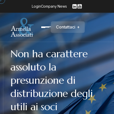
Login
Company News
C
o
n
t
a
t
t
a
c
i
+
Non ha carattere
assoluto la
presunzione di
distribuzione degli
utili ai soci