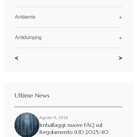
Ambiente
+
Antidumping
+
<
>
CBAM
+
Dazi
+
Ultime News
Deforestazione
+
Agosto 6, 2026
Diritto tributario internazionale
+
Imballaggi: nuove FAQ sul
Regolamento (UE) 2025/40