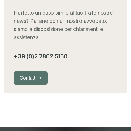
Italia Oggi
+
Hai letto un caso simile al tuo tra le nostre
news? Parlane con un nostro avvocato:
Iva comunitaria e nazionale
+
siamo a disposizione per chiarimenti e
assistenza.
MementoPiù - Giuffré
+
+39 (0)2 7862 5150
Mercosur
+
C
o
n
t
a
t
t
i
+
Nautica
+
News
+
Pubblicazioni
+