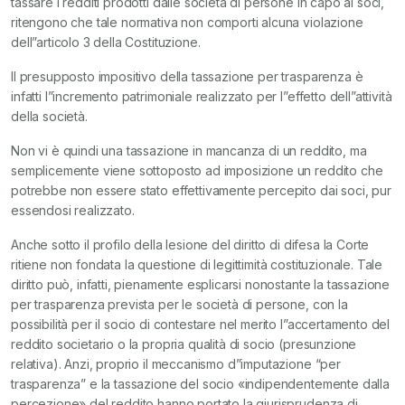
tassare i redditi prodotti dalle società di persone in capo ai soci,
ritengono che tale normativa non comporti alcuna violazione
dell”articolo 3 della Costituzione.
Il presupposto impositivo della tassazione per trasparenza è
infatti l”incremento patrimoniale realizzato per l”effetto dell”attività
della società.
Non vi è quindi una tassazione in mancanza di un reddito, ma
semplicemente viene sottoposto ad imposizione un reddito che
potrebbe non essere stato effettivamente percepito dai soci, pur
essendosi realizzato.
Anche sotto il profilo della lesione del diritto di difesa la Corte
ritiene non fondata la questione di legittimità costituzionale. Tale
diritto può, infatti, pienamente esplicarsi nonostante la tassazione
per trasparenza prevista per le società di persone, con la
possibilità per il socio di contestare nel merito l”accertamento del
reddito societario o la propria qualità di socio (presunzione
relativa). Anzi, proprio il meccanismo d”imputazione “per
trasparenza” e la tassazione del socio «indipendentemente dalla
percezione» del reddito hanno portato la giurisprudenza di