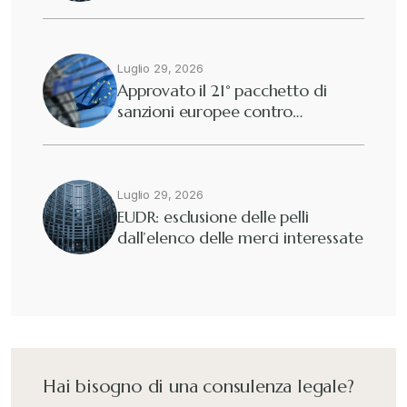
Diritto tributario nazionale
+
Dogane
Luglio 29, 2026
+
Approvato il 21° pacchetto di
sanzioni europee contro…
Eutekne
+
Fisco e tributi
+
Luglio 29, 2026
EUDR: esclusione delle pelli
dall’elenco delle merci interessate
Guide e Manuali
+
Il Doganalista
+
International Trade Topics
+
Hai bisogno di una consulenza legale?