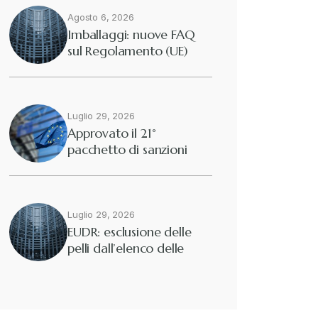
Agosto 6, 2026
Diritto tributario internazionale
+
Imballaggi: nuove FAQ
sul Regolamento (UE)
2025/40
Diritto tributario nazionale
+
Dogane
Luglio 29, 2026
+
Approvato il 21°
pacchetto di sanzioni
Eutekne
europee contro…
+
Fisco e tributi
+
Luglio 29, 2026
EUDR: esclusione delle
pelli dall’elenco delle
Guide e Manuali
+
merci interessate
Il Doganalista
+