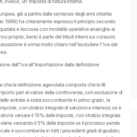
i, invece, un”imposta di natura interna.
europea, già a partire dalle sentenze degli anni ottanta
io 1988) ha chiaramente espresso il principio secondo
iquidata e riscossa con modalità operative analoghe ai
so proprio, bensì è parte dei tributi interni sui consumi.
Cassazione è ormai molto chiaro nell”escludere l”Iva dal
pea.
one dell”Iva all”importazione dalla definizione
a che la definizione agevolata comporta che le liti
porto pari al valore della controversia, con esclusione di
a delle entrate è stata soccombente in primo grado, la
mposte, con stralcio integrale di sanzioni e interessi; se è
ovrà versare il 15% delle imposte, con stralcio integrale
 avviene versando il 5% delle imposte se il processo pende
ale è soccombente in tutti i precedenti gradi di giudizio;