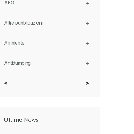
AEO
+
Altre pubblicazioni
+
Ambiente
+
Antidumping
+
<
>
CBAM
+
Dazi
+
Ultime News
Deforestazione
+