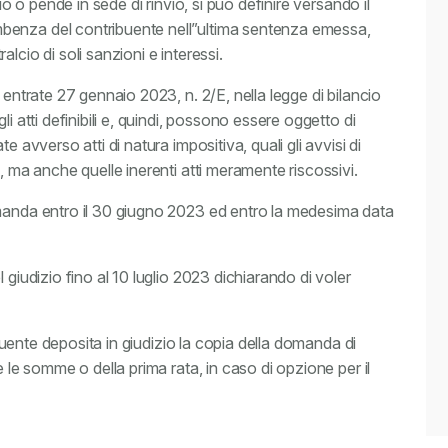
io o pende in sede di rinvio, si può definire versando il
benza del contribuente nell”ultima sentenza emessa,
lcio di soli sanzioni e interessi.
 entrate 27 gennaio 2023, n. 2/E, nella legge di bilancio
i atti definibili e, quindi, possono essere oggetto di
e avverso atti di natura impositiva, quali gli avvisi di
, ma anche quelle inerenti atti meramente riscossivi.
omanda entro il 30 giugno 2023 ed entro la medesima data
 giudizio fino al 10 luglio 2023 dichiarando di voler
ribuente deposita in giudizio la copia della domanda di
e le somme o della prima rata, in caso di opzione per il