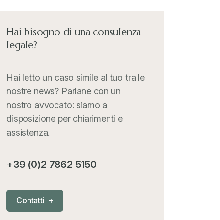
International Trade Topics
+
Hai bisogno di una consulenza
legale?
Italia Oggi
+
Hai letto un caso simile al tuo tra le
nostre news? Parlane con un
Iva comunitaria e nazionale
+
nostro avvocato: siamo a
disposizione per chiarimenti e
MementoPiù - Giuffré
+
assistenza.
Mercosur
+
+39 (0)2 7862 5150
Nautica
+
C
o
n
t
a
t
t
i
+