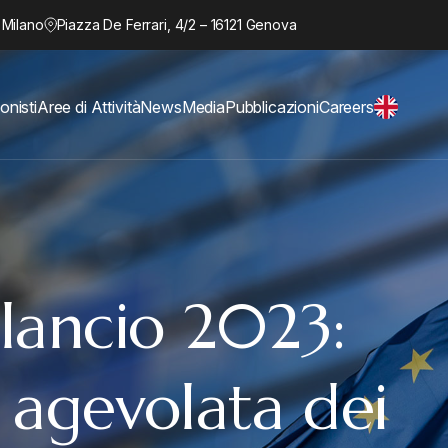
 Milano
Piazza De Ferrari, 4/2 – 16121 Genova
onisti
Aree di Attività
News
Media
Pubblicazioni
Careers
ilancio 2023:
 agevolata dei