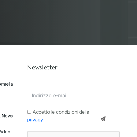
Stampa 2020
+
Stampa 2021
+
Stampa 2022
+
Newsletter
Stampa 2023
+
Armella
Stampa 2024
+
valore in dogana
+
Accetto le condizioni della
& News
privacy
Video