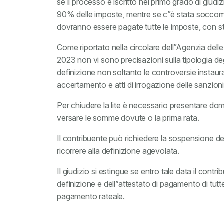
se il processo è iscritto nel primo grado di giudiz
90% delle imposte, mentre se c”è stata soccom
dovranno essere pagate tutte le imposte, con stra
Come riportato nella circolare dell”Agenzia delle
2023 non vi sono precisazioni sulla tipologia degl
definizione non soltanto le controversie instaurat
accertamento e atti di irrogazione delle sanzioni
Per chiudere la lite è necessario presentare d
versare le somme dovute o la prima rata.
Il contribuente può richiedere la sospensione del
ricorrere alla definizione agevolata.
Il giudizio si estingue se entro tale data il cont
definizione e dell”attestato di pagamento di tutt
pagamento rateale.