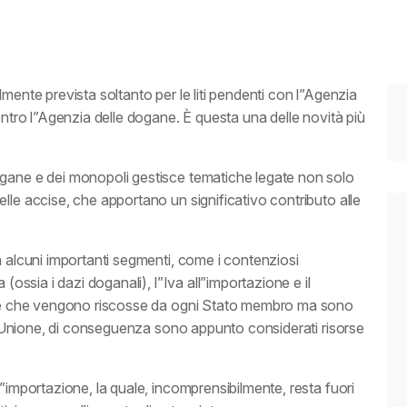
zialmente prevista soltanto per le liti pendenti con l”Agenzia
ontro l”Agenzia delle dogane. È questa una delle novità più
ogane e dei monopoli gestisce tematiche legate non solo
lle accise, che apportano un significativo contributo alle
a alcuni importanti segmenti, come i contenziosi
 (ossia i dazi doganali), l”Iva all”importazione e il
oste che vengono riscosse da ogni Stato membro ma sono
ell”Unione, di conseguenza sono appunto considerati risorse
l”importazione, la quale, incomprensibilmente, resta fuori