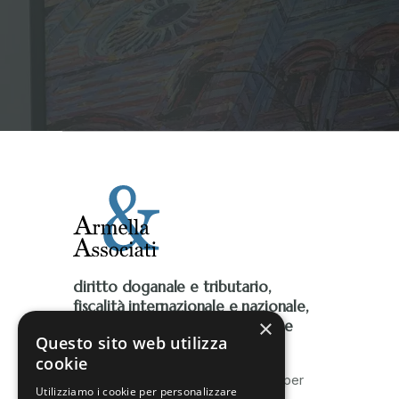
diritto doganale e tributario,
fiscalità internazionale e nazionale,
×
Iva, accise, fiscalità ambientale e
Questo sito web utilizza
contenzioso tributario
cookie
Lo Studio è al fianco delle imprese per
Utilizziamo i cookie per personalizzare