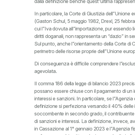
dalla definizione benché quest”ultima rappresent
In particolare, la Corte di Giustizia dell”Unione 
(Gaston Schul, 5 maggio 1982, Drexl, 25 febbra
cui l”Iva dovuta all”importazione, pur essendo l
diritti doganali, non rappresenta un “dazio” in sen
Sul punto, anche l”orientamento della Corte di 
perimetro delle risorse proprie dell”Unione euro
Di conseguenza è difficile comprendere l”esclusi
agevolata.
Il comma 186 della legge di bilancio 2023 precis
possano essere chiuse con il pagamento di un im
interessi e sanzioni. In particolare, se l”Agenzi
definizione si perfeziona versando il 40% delle i
soccombente in secondo grado, il contribuente d
di sanzioni e interessi. La definizione, invece,
in Cassazione al 1° gennaio 2023 e l”Agenzia fisc