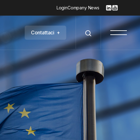
Login
Company News
C
o
n
t
a
t
t
a
c
i
+