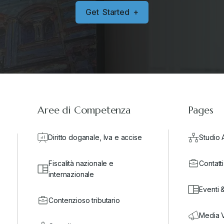
G
e
t
S
t
a
r
t
e
d
+
Aree di Competenza
Pages
Diritto doganale, Iva e accise
Studio 
Fiscalità nazionale e
Contatti
internazionale
Eventi 
Contenzioso tributario
Media 