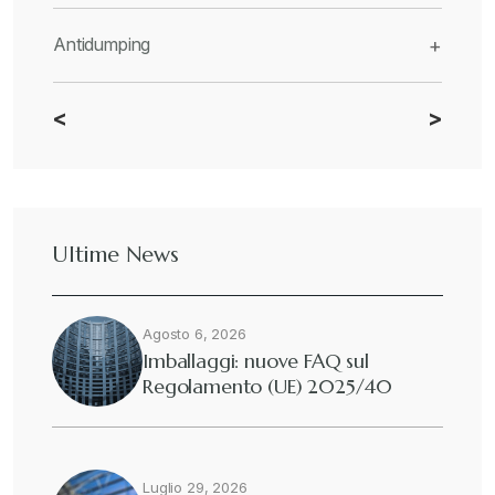
Antidumping
+
<
>
CBAM
+
Dazi
+
Ultime News
Deforestazione
+
Agosto 6, 2026
Diritto tributario internazionale
+
Imballaggi: nuove FAQ sul
Regolamento (UE) 2025/40
Diritto tributario nazionale
+
Dogane
Luglio 29, 2026
+