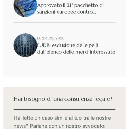
Approvato il 21° pacchetto di
sanzioni europee contro…
Eutekne
+
Fisco e tributi
+
Luglio 29, 2026
EUDR: esclusione delle pelli
dall’elenco delle merci interessate
Guide e Manuali
+
Il Doganalista
+
International Trade Topics
+
Hai bisogno di una consulenza legale?
Italia Oggi
+
Hai letto un caso simile al tuo tra le nostre
news? Parlane con un nostro avvocato: