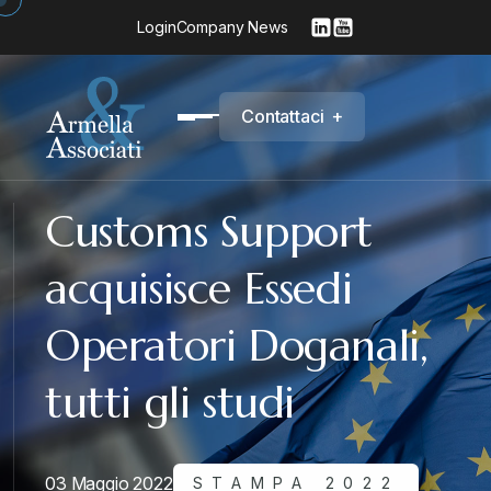
Login
Company News
C
o
n
t
a
t
t
a
c
i
+
Customs Support
acquisisce Essedi
Operatori Doganali,
tutti gli studi
03 Maggio 2022
STAMPA 2022