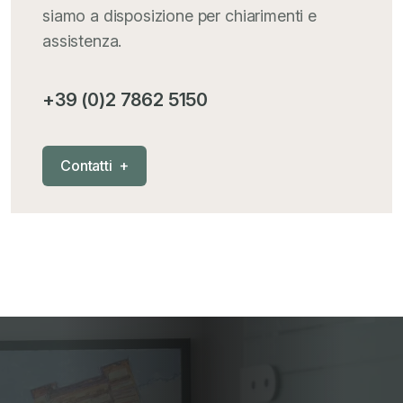
Iva comunitaria e nazionale
+
siamo a disposizione per chiarimenti e
assistenza.
MementoPiù - Giuffré
+
+39 (0)2 7862 5150
Mercosur
+
C
o
n
t
a
t
t
i
+
Nautica
+
News
+
Pubblicazioni
+
RAEE
+