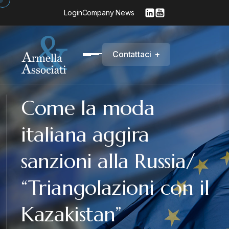
Login
Company News
C
o
n
t
a
t
t
a
c
i
+
Come la moda
italiana aggira
sanzioni alla Russia/
“Triangolazioni con il
Kazakistan”