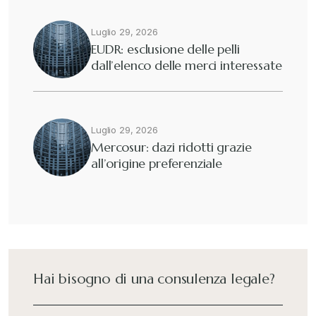
Eutekne
Luglio 29, 2026
+
EUDR: esclusione delle pelli
dall’elenco delle merci interessate
Fisco e tributi
+
Guide e Manuali
+
Luglio 29, 2026
Mercosur: dazi ridotti grazie
all’origine preferenziale
Il Doganalista
+
International Trade Topics
+
Italia Oggi
+
Hai bisogno di una consulenza legale?