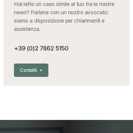
Iva comunitaria e nazionale
+
Hai letto un caso simile al tuo tra le nostre
news? Parlane con un nostro avvocato:
MementoPiù - Giuffré
+
siamo a disposizione per chiarimenti e
assistenza.
Mercosur
+
+39 (0)2 7862 5150
Nautica
+
C
o
n
t
a
t
t
i
+
News
+
Pubblicazioni
+
RAEE
+