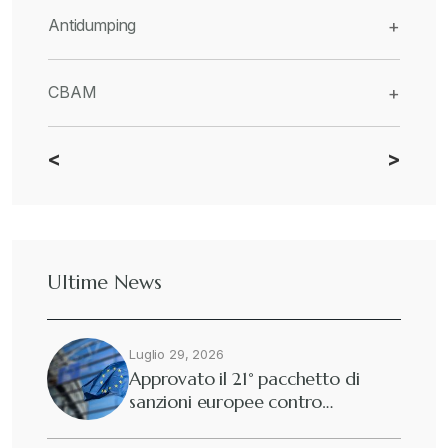
Antidumping
+
CBAM
+
<
>
Dazi
+
Deforestazione
+
Ultime News
Diritto tributario internazionale
+
Luglio 29, 2026
Diritto tributario nazionale
+
Approvato il 21° pacchetto di
sanzioni europee contro…
Dogane
+