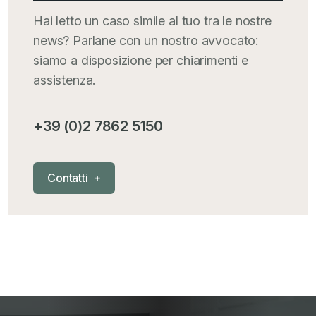
Hai letto un caso simile al tuo tra le nostre
news? Parlane con un nostro avvocato:
siamo a disposizione per chiarimenti e
assistenza.
+39 (0)2 7862 5150
C
o
n
t
a
t
t
i
+