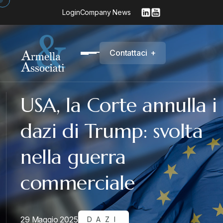
Login
Company News
C
o
n
t
a
t
t
a
c
i
+
USA, la Corte annulla i
dazi di Trump: svolta
nella guerra
commerciale
29 Maggio 2025
DAZI