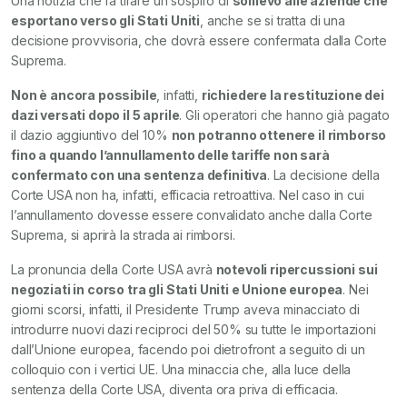
Una notizia che fa tirare un sospiro di
sollievo alle aziende che
esportano verso gli Stati Uniti
, anche se si tratta di una
decisione provvisoria, che dovrà essere confermata dalla Corte
Suprema.
Non è ancora possibile
, infatti,
richiedere la restituzione dei
dazi versati dopo il 5 aprile
. Gli operatori che hanno già pagato
il dazio aggiuntivo del 10%
non potranno ottenere il rimborso
fino a quando l’annullamento delle tariffe non sarà
confermato con una sentenza definitiva
. La decisione della
Corte USA non ha, infatti, efficacia retroattiva. Nel caso in cui
l’annullamento dovesse essere convalidato anche dalla Corte
Suprema, si aprirà la strada ai rimborsi.
La pronuncia della Corte USA avrà
notevoli ripercussioni sui
negoziati in corso tra gli Stati Uniti e Unione europea
. Nei
giorni scorsi, infatti, il Presidente Trump aveva minacciato di
introdurre nuovi dazi reciproci del 50% su tutte le importazioni
dall’Unione europea, facendo poi dietrofront a seguito di un
colloquio con i vertici UE. Una minaccia che, alla luce della
sentenza della Corte USA, diventa ora priva di efficacia.