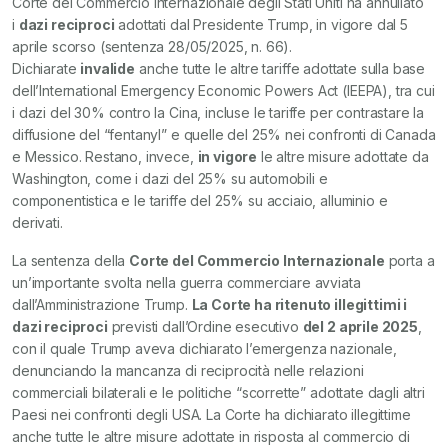
Corte del Commercio Internazionale degli Stati Uniti ha annullato
i
dazi reciproci
adottati dal Presidente Trump, in vigore dal 5
aprile scorso (sentenza 28/05/2025, n. 66).
Dichiarate
invalide
anche tutte le altre tariffe adottate sulla base
dell’International Emergency Economic Powers Act (IEEPA), tra cui
i dazi del 30% contro la Cina, incluse le tariffe per contrastare la
diffusione del “fentanyl” e quelle del 25% nei confronti di Canada
e Messico. Restano, invece,
in vigore
le altre misure adottate da
Washington, come i dazi del 25% su automobili e
componentistica e le tariffe del 25% su acciaio, alluminio e
derivati.
La sentenza della
Corte del Commercio Internazionale
porta a
un’importante svolta nella guerra commerciare avviata
dall’Amministrazione Trump.
La Corte ha ritenuto illegittimi i
dazi reciproci
previsti dall’Ordine esecutivo
del 2 aprile 2025
,
con il quale Trump aveva dichiarato l’emergenza nazionale,
denunciando la mancanza di reciprocità nelle relazioni
commerciali bilaterali e le politiche “scorrette” adottate dagli altri
Paesi nei confronti degli USA. La Corte ha dichiarato illegittime
anche tutte le altre misure adottate in risposta al commercio di