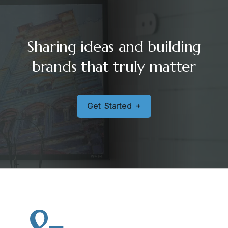
Sharing ideas and building
brands that truly matter
G
e
t
S
t
a
r
t
e
d
+