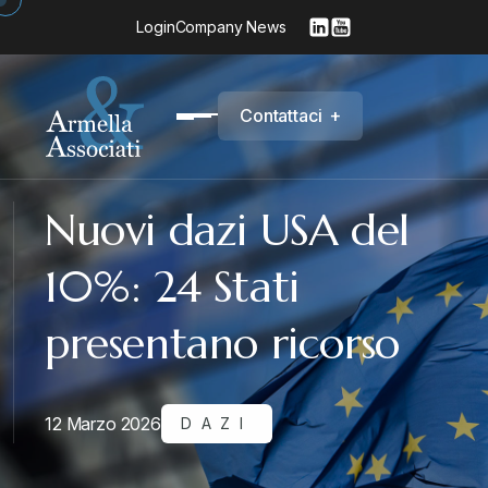
Login
Company News
C
o
n
t
a
t
t
a
c
i
+
Nuovi dazi USA del
10%: 24 Stati
presentano ricorso
12 Marzo 2026
DAZI