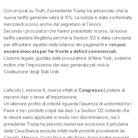
Con un post su Truth, il presidente Trump ha annunciato che la
nuova tariffa generale salirà al 15%. La notizia è stata confermata
mercoledì scorso anche dal segretario al Tesoro.
Secondo i procuratori che hanno presentato ricorso, la nuova
tariffa sarebbe illegittima perché la Section 122 è stata concepita
per affrontare squilibri nella bilancia dei pagamenti e n
on può
essere invocata per far fronte a deficit commerciali.
L’azione legale, guidata dalla procuratrice di New York, sostiene
inoltre che l’imposizione dei dazi generalizzati violi la
Costituzione degli Stati Uniti.
L’articolo I, sezione 8, riserva infatti al
Congresso
il potere di
imporre dazi o tasse all’importazione.
Un ulteriore profilo di criticità riguarda l’assenza di uniformità tra i
Paesi e tra i prodotti colpiti dai dazi. La Section 122 richiede che
le misure siano applicate in modo non discriminatorio, ma il
presidente Trump ha previsto numerose eccezioni. Il proclama
della Casa Bianca esclude infatti molti prodotti provenienti da
Canada, Messico, Costa Rica e altri Paesi. Sono inoltre previste