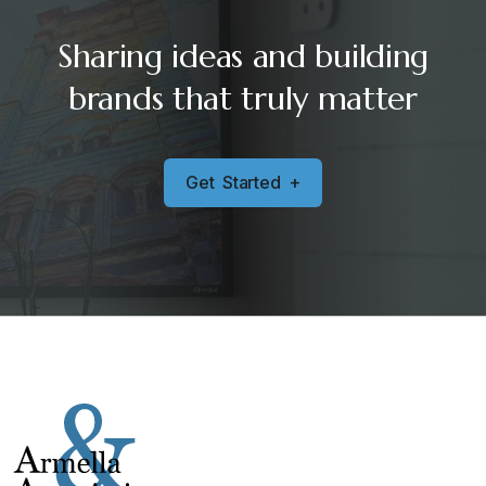
Sharing ideas and building
brands that truly matter
G
e
t
S
t
a
r
t
e
d
+