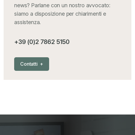
news? Parlane con un nostro avvocato:
siamo a disposizione per chiarimenti e
assistenza.
+39 (0)2 7862 5150
C
o
n
t
a
t
t
i
+