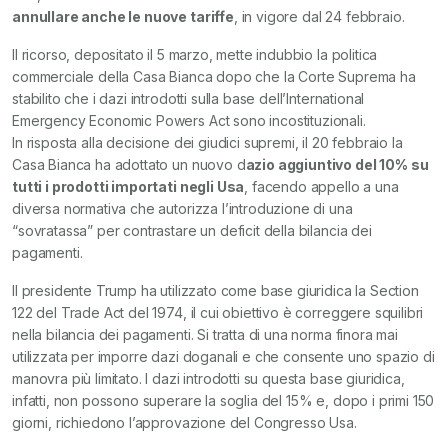
annullare anche le nuove tariffe
, in vigore dal 24 febbraio.
Il ricorso, depositato il 5 marzo, mette indubbio la politica
commerciale della Casa Bianca dopo che la Corte Suprema ha
stabilito che i dazi introdotti sulla base dell’International
Emergency Economic Powers Act sono incostituzionali.
In risposta alla decisione dei giudici supremi, il 20 febbraio la
Casa Bianca ha adottato un nuovo d
azio aggiuntivo del 10% su
tutti i prodotti importati negli Usa
, facendo appello a una
diversa normativa che autorizza l’introduzione di una
“sovratassa” per contrastare un deficit della bilancia dei
pagamenti.
Il presidente Trump ha utilizzato come base giuridica la Section
122 del Trade Act del 1974, il cui obiettivo è correggere squilibri
nella bilancia dei pagamenti. Si tratta di una norma finora mai
utilizzata per imporre dazi doganali e che consente uno spazio di
manovra più limitato. I dazi introdotti su questa base giuridica,
infatti, non possono superare la soglia del 15% e, dopo i primi 150
giorni, richiedono l’approvazione del Congresso Usa.