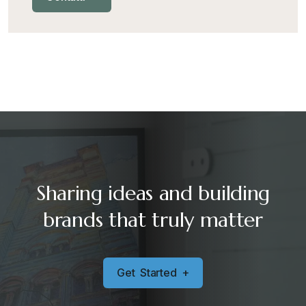
Sharing ideas and building
brands that truly matter
G
e
t
S
t
a
r
t
e
d
+