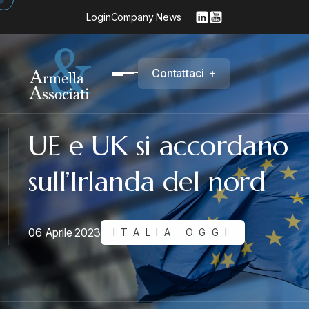
Login
Company News
C
o
n
t
a
t
t
a
c
i
+
UE e UK si accordano
sull’Irlanda del nord
06 Aprile 2023
ITALIA OGGI