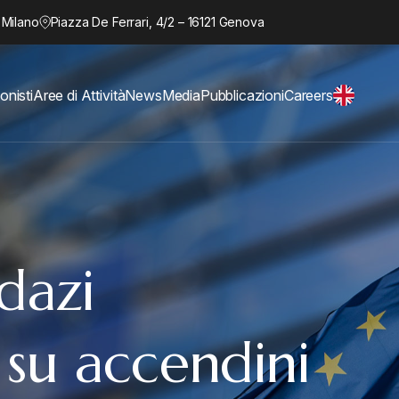
 Milano
Piazza De Ferrari, 4/2 – 16121 Genova
onisti
Aree di Attività
News
Media
Pubblicazioni
Careers
 dazi
 su accendini