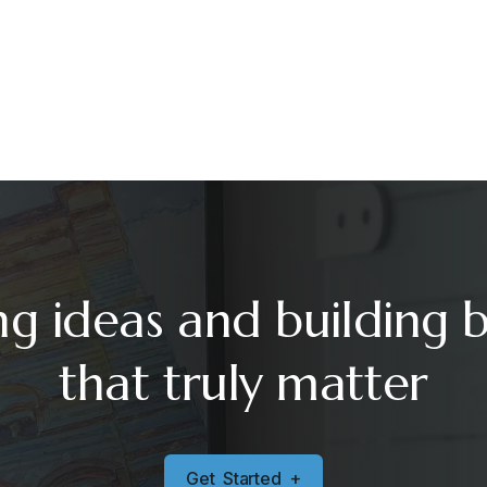
ng ideas and building 
that truly matter
G
e
t
S
t
a
r
t
e
d
+