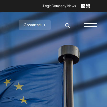
Login
Company News
C
o
n
t
a
t
t
a
c
i
+