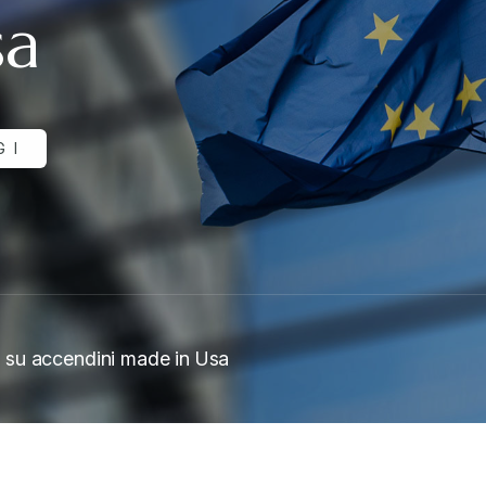
sa
GI
li su accendini made in Usa