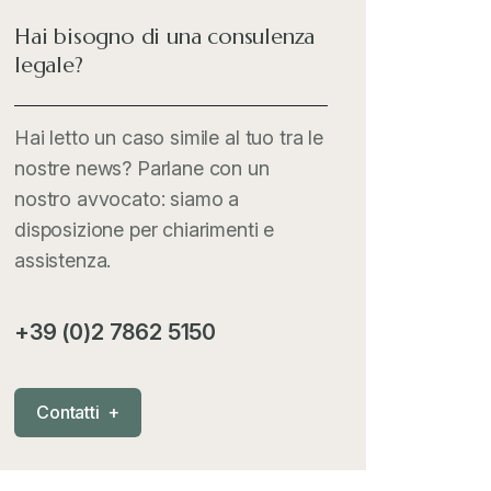
Hai bisogno di una consulenza
legale?
Hai letto un caso simile al tuo tra le
nostre news? Parlane con un
nostro avvocato: siamo a
disposizione per chiarimenti e
assistenza.
+39 (0)2 7862 5150
C
o
n
t
a
t
t
i
+