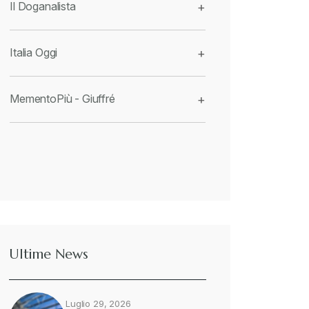
Il Doganalista
+
Italia Oggi
+
MementoPiù - Giuffré
+
Ultime News
Luglio 29, 2026