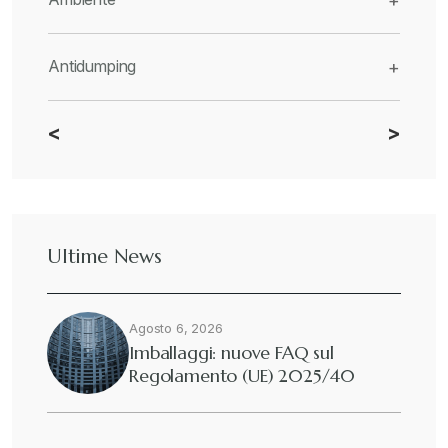
+
Antidumping
+
<
>
CBAM
+
Dazi
+
Ultime News
Deforestazione
+
Agosto 6, 2026
Diritto tributario internazionale
+
Imballaggi: nuove FAQ sul
Regolamento (UE) 2025/40
Diritto tributario nazionale
+