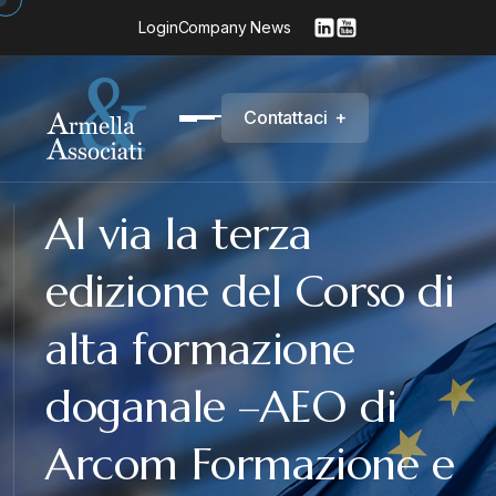
Login
Company News
C
o
n
t
a
t
t
a
c
i
+
Al via la terza
edizione del Corso di
alta formazione
doganale –AEO di
Arcom Formazione e