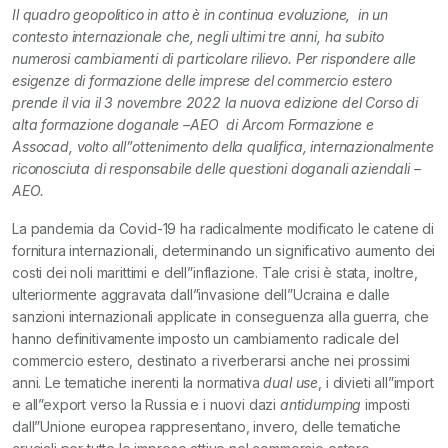
Il quadro geopolitico in atto è in continua evoluzione, in un
contesto internazionale che, negli ultimi tre anni, ha subito
numerosi cambiamenti di particolare rilievo. Per rispondere alle
esigenze di formazione delle imprese del commercio estero
prende il via il 3 novembre 2022 la nuova edizione del Corso di
alta formazione doganale –AEO di Arcom Formazione e
Assocad, volto all”ottenimento della qualifica, internazionalmente
riconosciuta di responsabile delle questioni doganali aziendali –
AEO.
La pandemia da Covid-19 ha radicalmente modificato le catene di
fornitura internazionali, determinando un significativo aumento dei
costi dei noli marittimi e dell”inflazione. Tale crisi è stata, inoltre,
ulteriormente aggravata dall”invasione dell”Ucraina e dalle
sanzioni internazionali applicate in conseguenza alla guerra, che
hanno definitivamente imposto un cambiamento radicale del
commercio estero, destinato a riverberarsi anche nei prossimi
anni. Le tematiche inerenti la normativa
dual use
, i divieti all”import
e all”export verso la Russia e i nuovi dazi
antidumping
imposti
dall”Unione europea rappresentano, invero, delle tematiche