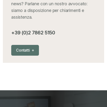
news? Parlane con un nostro avvocato:
Iva comunitaria e nazionale
+
siamo a disposizione per chiarimenti e
assistenza.
MementoPiù - Giuffré
+
+39 (0)2 7862 5150
Mercosur
+
C
o
n
t
a
t
t
i
+
Nautica
+
News
+
Pubblicazioni
+
RAEE
+