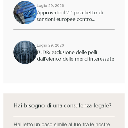
Dogane
Luglio 29, 2026
+
Approvato il 21° pacchetto di
sanzioni europee contro…
Eutekne
+
Fisco e tributi
+
Luglio 29, 2026
EUDR: esclusione delle pelli
dall’elenco delle merci interessate
Guide e Manuali
+
Il Doganalista
+
International Trade Topics
+
Hai bisogno di una consulenza legale?
Italia Oggi
+
Hai letto un caso simile al tuo tra le nostre