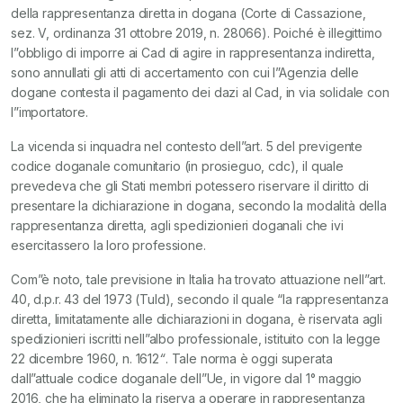
della rappresentanza diretta in dogana (Corte di Cassazione,
sez. V, ordinanza 31 ottobre 2019, n. 28066). Poiché è illegittimo
l”obbligo di imporre ai Cad di agire in rappresentanza indiretta,
sono annullati gli atti di accertamento con cui l”Agenzia delle
dogane contesta il pagamento dei dazi al Cad, in via solidale con
l”importatore.
La vicenda si inquadra nel contesto dell”art. 5 del previgente
codice doganale comunitario (in prosieguo, cdc), il quale
prevedeva che gli Stati membri potessero riservare il diritto di
presentare la dichiarazione in dogana, secondo la modalità della
rappresentanza diretta, agli spedizionieri doganali che ivi
esercitassero la loro professione.
Com”è noto, tale previsione in Italia ha trovato attuazione nell”art.
40, d.p.r. 43 del 1973 (Tuld), secondo il quale “la rappresentanza
diretta, limitatamente alle dichiarazioni in dogana, è riservata agli
spedizionieri iscritti nell”albo professionale, istituito con la legge
22 dicembre 1960, n. 1612
“
. Tale norma è oggi superata
dall”attuale codice doganale dell”Ue, in vigore dal 1° maggio
2016, che ha eliminato la riserva a operare in rappresentanza