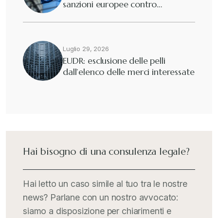
sanzioni europee contro…
Eutekne
+
Fisco e tributi
+
Luglio 29, 2026
EUDR: esclusione delle pelli
dall’elenco delle merci interessate
Guide e Manuali
+
Il Doganalista
+
International Trade Topics
+
Hai bisogno di una consulenza legale?
Italia Oggi
+
Hai letto un caso simile al tuo tra le nostre
news? Parlane con un nostro avvocato:
Iva comunitaria e nazionale
+
siamo a disposizione per chiarimenti e