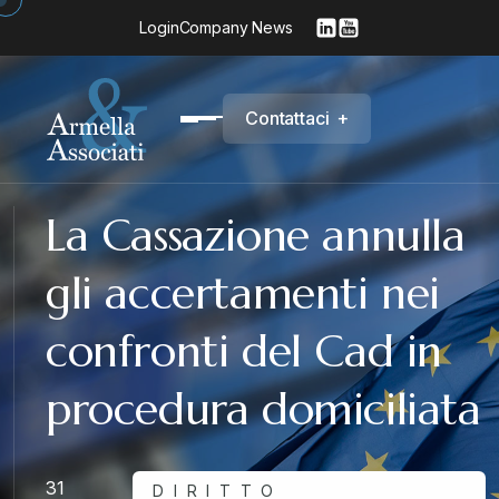
Login
Company News
C
o
n
t
a
t
t
a
c
i
+
La Cassazione annulla
gli accertamenti nei
confronti del Cad in
procedura domiciliata
31
DIRITTO