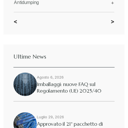
Antidumping
+
<
>
CBAM
+
Dazi
+
Ultime News
Deforestazione
+
Agosto 6, 2026
Diritto tributario internazionale
+
Imballaggi: nuove FAQ sul
Regolamento (UE) 2025/40
Diritto tributario nazionale
+
Dogane
Luglio 29, 2026
+
Approvato il 21° pacchetto di