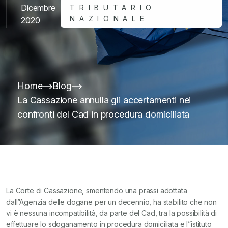
Dicembre
TRIBUTARIO
NAZIONALE
2020
Home
Blog
La Cassazione annulla gli accertamenti nei
confronti del Cad in procedura domiciliata
La Corte di Cassazione, smentendo una prassi adottata
dall”Agenzia delle dogane per un decennio, ha stabilito che non
vi è nessuna incompatibilità, da parte del Cad, tra la possibilità di
effettuare lo sdoganamento in procedura domiciliata e l”istituto