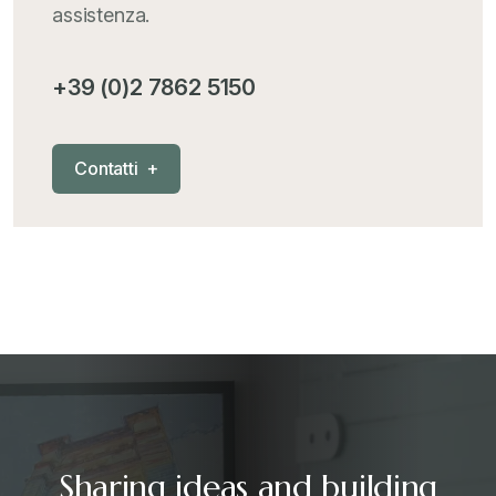
assistenza.
MementoPiù - Giuffré
+
+39 (0)2 7862 5150
Mercosur
+
C
o
n
t
a
t
t
i
+
Nautica
+
News
+
Pubblicazioni
+
RAEE
+
Sharing ideas and building