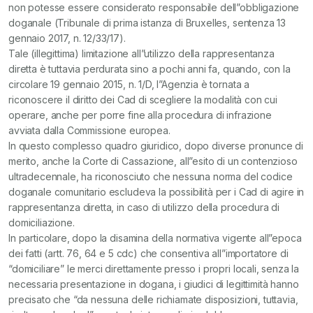
non potesse essere considerato responsabile dell”obbligazione
doganale (Tribunale di prima istanza di Bruxelles, sentenza 13
gennaio 2017, n. 12/33/17).
Tale (illegittima) limitazione all”utilizzo della rappresentanza
diretta è tuttavia perdurata sino a pochi anni fa, quando, con la
circolare 19 gennaio 2015, n. 1/D, l”Agenzia è tornata a
riconoscere il diritto dei Cad di scegliere la modalità con cui
operare, anche per porre fine alla procedura di infrazione
avviata dalla Commissione europea.
In questo complesso quadro giuridico, dopo diverse pronunce di
merito, anche la Corte di Cassazione, all”esito di un contenzioso
ultradecennale, ha riconosciuto che nessuna norma del codice
doganale comunitario escludeva la possibilità per i Cad di agire in
rappresentanza diretta, in caso di utilizzo della procedura di
domiciliazione.
In particolare, dopo la disamina della normativa vigente all”epoca
dei fatti (artt. 76, 64 e 5 cdc) che consentiva all”importatore di
“domiciliare” le merci direttamente presso i propri locali, senza la
necessaria presentazione in dogana, i giudici di legittimità hanno
precisato che “da nessuna delle richiamate disposizioni, tuttavia,