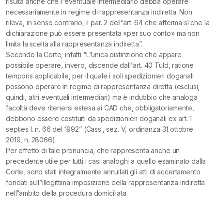
risulta anche che l”eventuale intermediario debba operare
necessariamente in regime di rappresentanza indiretta. Non
rileva, in senso contrario, il par. 2 dell”art. 64 che afferma sì che la
dichiarazione può essere presentata «per suo conto» ma non
limita la scelta alla rappresentanza indiretta”.
Secondo la Corte, infatti “L”unica distinzione che appare
possibile operare, invero, discende dall”art. 40 Tuld, ratione
temporis applicabile, per il quale i soli spedizionieri doganali
possono operare in regime di rappresentanza diretta (esclusi,
quindi, altri eventuali intermediari) ma è indubbio che analoga
facoltà deve ritenersi estesa ai CAD che, obbligatoriamente,
debbono essere costituiti da spedizionieri doganali ex art. 1
septies l. n. 66 del 1992” (Cass., sez. V, ordinanza 31 ottobre
2019, n. 28066).
Per effetto di tale pronuncia, che rappresenta anche un
precedente utile per tutti i casi analoghi a quello esaminato dalla
Corte, sono stati integralmente annullati gli atti di accertamento
fondati sull”illegittima imposizione della rappresentanza indiretta
nell”ambito della procedura domiciliata.