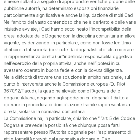
emerse soltanto a seguito di approfondite verifiche proprie delle
pubbliche autorità, ha determinato esposizioni finanziarie
particolarmente significative e anche la liquidazione di molti Cad.
Nell”ambito del vasto contenzioso che ne è derivato e delle varie
iniziative avviate, i Cad hanno sottolineato l”incompatibilità della
prassi adottata dalle Dogane con la disciplina comunitaria in allora
vigente, evidenziando, in particolare, come non fosse legittimo
attribuire a tali società (costituite da doganalisti abilitati a operare
in rappresentanza diretta) un”indefinita responsabilità oggettiva
nell”esercizio della propria attività, anche nell”ipotesi in cui
avessero operato in buona fede e con la dovuta diligenza.
Nella difficoltà di trovare una soluzione in ambito nazionale, sul
punto è intervenuta anche la Commissione europea (Eu Pilot
3670/12/Taxud), la quale ha rilevato come l”Agenzia delle
dogane italiana, negando agli spedizionieri doganali il diritto a
operare in procedura di domiciliazione tramite rappresentanza
diretta, violasse la normativa comunitaria.
La Commissione ha, in particolare, chiarito che “l”art. 5 del Codice
Doganale prevede la possibilità che chiunque possa farsi
rappresentare presso l”Autorità doganale per l”espletamento di
atti e formalità previsti dalla normativa doganale. Tale