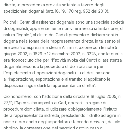
diretta, in precedenza prevista soltanto a favore degli
spedizionieri doganali (artt. 18, 19, 170 reg. 952 del 2013).
Poiché i Centri di assistenza doganale sono una speciale società
di doganalisti, apparentemente non vi era nessuna limitazione, di
natura “legale”, al diritto dei Cad di presentare dichiarazioni in
dogana nella forma della rappresentanza diretta. In tal senso si
era peraltro espressa la stessa Amministrazione con le note 5
giugno 2002, n. 1629 e 12 dicembre 2002, n. 3228, con le quali si
era riconosciuto che per “l”attività svolta dai Centri di assistenza
doganale secondo la procedura di domiciliazione per
l”espletamento di operazioni doganali (…) di destinazione
all”importazione, esportazione e al transito si applicano le
disposizioni riguardanti la rappresentanza diretta”.
Ciò nondimeno, con l”adozione della circolare 18 luglio 2005, n.
27/D, l”Agenzia ha imposto ai Cad, operanti in regime di
procedura domiciliata, di utilizzare obbligatoriamente l”istituto
della rappresentanza indiretta, precludendo il diritto ad agire in
nome e per conto degli importatori e facendo derivare, da tale
obbligo, la contestazione dei maggiori diritti in caso di