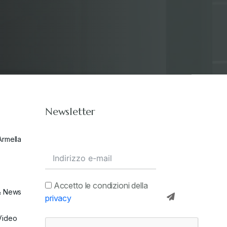
Stampa 2020
+
Stampa 2021
+
Stampa 2022
+
Newsletter
Stampa 2023
+
Armella
Stampa 2024
+
valore in dogana
+
Accetto le condizioni della
& News
privacy
Video