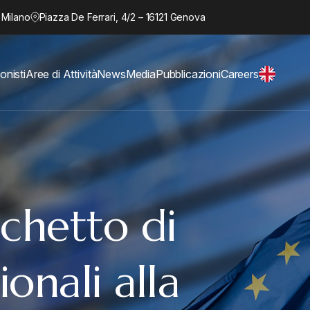
 Milano
Piazza De Ferrari, 4/2 – 16121 Genova
onisti
Aree di Attività
News
Media
Pubblicazioni
Careers
cchetto di
ionali alla