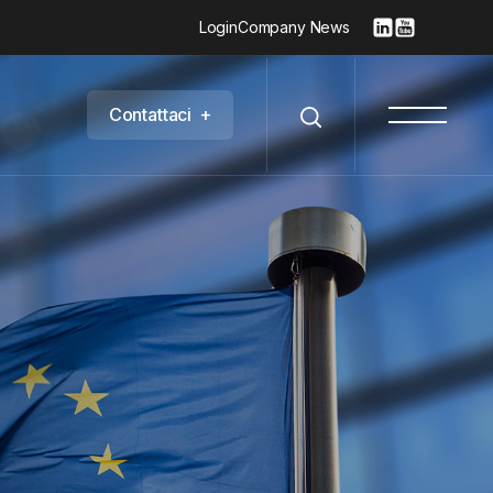
Login
Company News
C
o
n
t
a
t
t
a
c
i
+