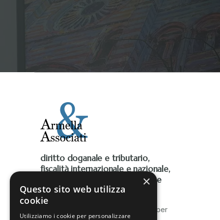
diritto doganale e tributario,
fiscalità internazionale e nazionale,
×
Iva, accise, fiscalità ambientale e
Questo sito web utilizza
contenzioso tributario
cookie
Lo Studio è al fianco delle imprese per
Utilizziamo i cookie per personalizzare