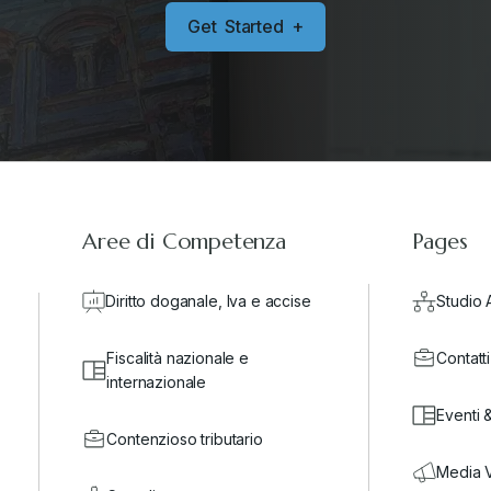
G
e
t
S
t
a
r
t
e
d
+
Aree di Competenza
Pages
Diritto doganale, Iva e accise
Studio 
Fiscalità nazionale e
Contatti
internazionale
Eventi 
Contenzioso tributario
Media 