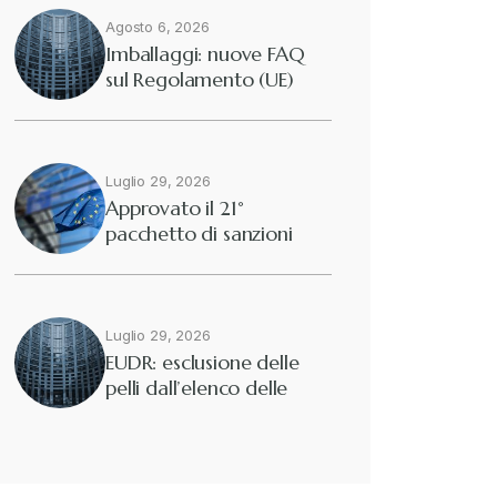
Agosto 6, 2026
Diritto tributario internazionale
+
Imballaggi: nuove FAQ
sul Regolamento (UE)
2025/40
Diritto tributario nazionale
+
Dogane
Luglio 29, 2026
+
Approvato il 21°
pacchetto di sanzioni
Eutekne
europee contro…
+
Fisco e tributi
+
Luglio 29, 2026
EUDR: esclusione delle
pelli dall’elenco delle
Guide e Manuali
+
merci interessate
Il Doganalista
+