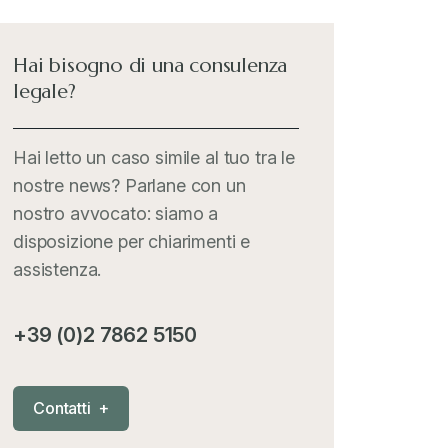
International Trade Topics
+
Hai bisogno di una consulenza
legale?
Italia Oggi
+
Hai letto un caso simile al tuo tra le
nostre news? Parlane con un
Iva comunitaria e nazionale
+
nostro avvocato: siamo a
disposizione per chiarimenti e
MementoPiù - Giuffré
+
assistenza.
Mercosur
+
+39 (0)2 7862 5150
Nautica
+
C
o
n
t
a
t
t
i
+