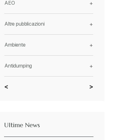
AEO
+
Altre pubblicazioni
+
Ambiente
+
Antidumping
+
<
>
CBAM
+
Dazi
+
Ultime News
Deforestazione
+