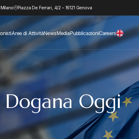
 Milano
Piazza De Ferrari, 4/2 – 16121 Genova
onisti
Aree di Attività
News
Media
Pubblicazioni
Careers
r Dogana Oggi