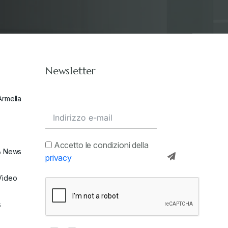
Stampa 2021
+
Stampa 2022
+
Newsletter
Stampa 2023
+
Armella
Stampa 2024
+
valore in dogana
+
Accetto le condizioni della
& News
privacy
Video
s