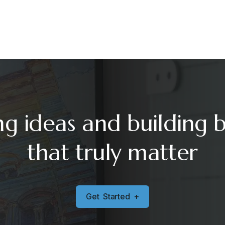
ng ideas and building 
that truly matter
G
e
t
S
t
a
r
t
e
d
+