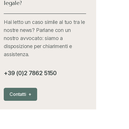
legale?
Italia Oggi
+
Hai letto un caso simile al tuo tra le
nostre news? Parlane con un
Iva comunitaria e nazionale
+
nostro avvocato: siamo a
disposizione per chiarimenti e
MementoPiù - Giuffré
+
assistenza.
Mercosur
+
+39 (0)2 7862 5150
Nautica
+
C
o
n
t
a
t
t
i
+
News
+
Pubblicazioni
+