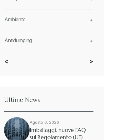
Ambiente
+
Antidumping
+
<
>
CBAM
+
Dazi
+
Ultime News
Deforestazione
+
Agosto 6, 2026
Diritto tributario internazionale
+
Imballaggi: nuove FAQ
sul Regolamento (UE)