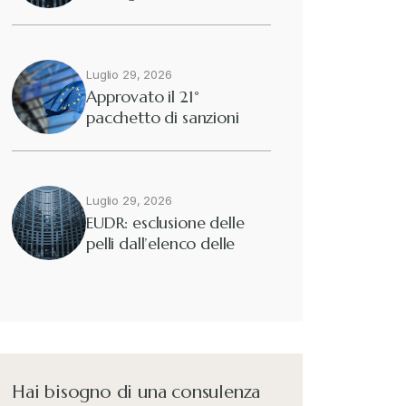
2025/40
Diritto tributario nazionale
+
Dogane
Luglio 29, 2026
+
Approvato il 21°
pacchetto di sanzioni
Eutekne
europee contro…
+
Fisco e tributi
+
Luglio 29, 2026
EUDR: esclusione delle
pelli dall’elenco delle
Guide e Manuali
+
merci interessate
Il Doganalista
+
International Trade Topics
+
Hai bisogno di una consulenza