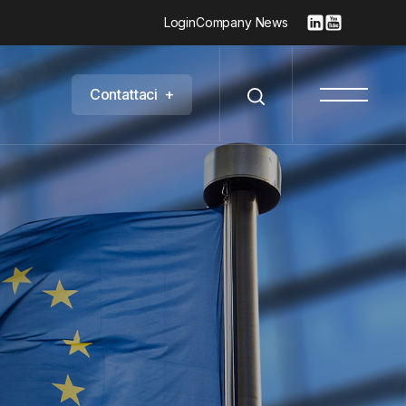
Login
Company News
C
o
n
t
a
t
t
a
c
i
+