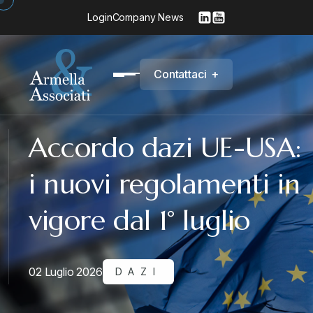
Login
Company News
C
o
n
t
a
t
t
a
c
i
+
Accordo dazi UE-USA:
i nuovi regolamenti in
vigore dal 1° luglio
02 Luglio 2026
DAZI