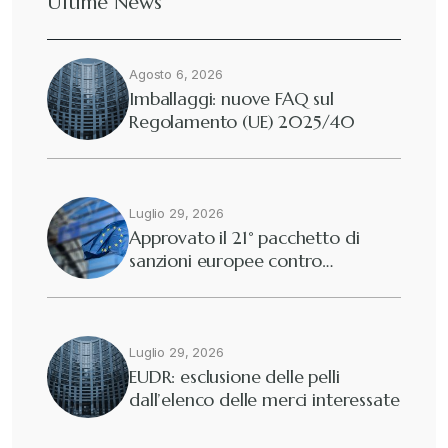
Ultime News
Deforestazione
+
Agosto 6, 2026
Diritto tributario internazionale
+
Imballaggi: nuove FAQ sul
Regolamento (UE) 2025/40
Diritto tributario nazionale
+
Dogane
Luglio 29, 2026
+
Approvato il 21° pacchetto di
sanzioni europee contro…
Eutekne
+
Fisco e tributi
+
Luglio 29, 2026
EUDR: esclusione delle pelli
dall’elenco delle merci interessate
Guide e Manuali
+