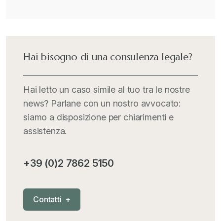
Il Doganalista
+
International Trade Topics
+
Hai bisogno di una consulenza legale?
Italia Oggi
+
Hai letto un caso simile al tuo tra le nostre
news? Parlane con un nostro avvocato:
Iva comunitaria e nazionale
+
siamo a disposizione per chiarimenti e
assistenza.
MementoPiù - Giuffré
+
+39 (0)2 7862 5150
Mercosur
+
C
o
n
t
a
t
t
i
+
Nautica
+