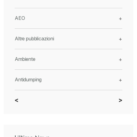
AEO
+
Altre pubblicazioni
+
Ambiente
+
Antidumping
+
<
>
CBAM
+
Dazi
+