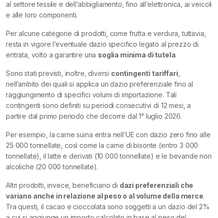
al settore tessile e dell’abbigliamento, fino all’elettronica, ai veicoli
e alle loro componenti.
Per alcune categorie di prodotti, come frutta e verdura, tuttavia,
resta in vigore l’eventuale dazio specifico legato al prezzo di
entrata, volto a garantire una
soglia minima di tutela
.
Sono stati previsti, inoltre, diversi
contingenti tariffari
,
nell’ambito dei quali si applica un dazio preferenziale fino al
raggiungimento di specifici volumi di importazione. Tali
contingenti sono definiti su periodi consecutivi di 12 mesi, a
partire dal primo periodo che decorre dal 1° luglio 2026.
Per esempio, la carne suina entra nell’UE con dazio zero fino alle
25 000 tonnellate, così come la carne di bisonte (entro 3 000
tonnellate), il latte e derivati (10 000 tonnellate) e le bevande non
alcoliche (20 000 tonnellate).
Altri prodotti, invece, beneficiano di
dazi preferenziali che
variano anche in relazione al peso o al volume della merce
.
Tra questi, il cacao e cioccolata sono soggetti a un dazio del 2%
a cui si aggiunge un importo calcolato in base al peso del