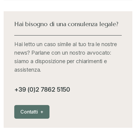
International Trade Topics
+
Hai bisogno di una consulenza legale?
Italia Oggi
+
Hai letto un caso simile al tuo tra le nostre
news? Parlane con un nostro avvocato:
Iva comunitaria e nazionale
+
siamo a disposizione per chiarimenti e
assistenza.
MementoPiù - Giuffré
+
+39 (0)2 7862 5150
Mercosur
+
C
o
n
t
a
t
t
i
+
Nautica
+