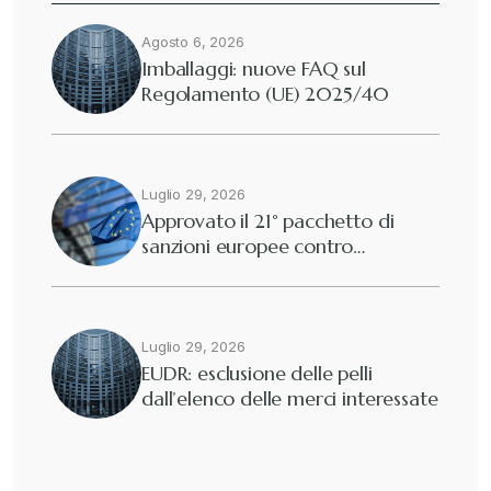
Agosto 6, 2026
Diritto tributario internazionale
+
Imballaggi: nuove FAQ sul
Regolamento (UE) 2025/40
Diritto tributario nazionale
+
Dogane
Luglio 29, 2026
+
Approvato il 21° pacchetto di
sanzioni europee contro…
Eutekne
+
Fisco e tributi
+
Luglio 29, 2026
EUDR: esclusione delle pelli
dall’elenco delle merci interessate
Guide e Manuali
+
Il Doganalista
+