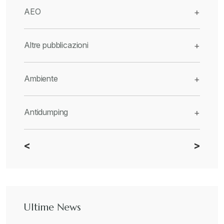
AEO
+
Altre pubblicazioni
+
Ambiente
+
Antidumping
+
<
>
CBAM
+
Dazi
+
Ultime News
Deforestazione
+