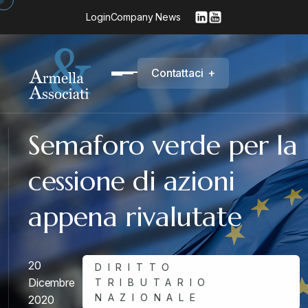
Login
Company News
C
o
n
t
a
t
t
a
c
i
+
Semaforo verde per la
cessione di azioni
appena rivalutate
20
DIRITTO
Dicembre
TRIBUTARIO
NAZIONALE
2020