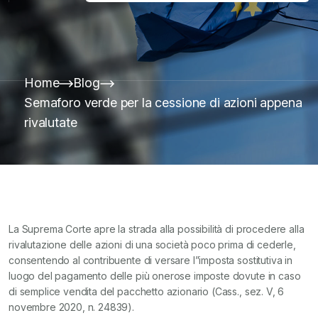
Home
Blog
Semaforo verde per la cessione di azioni appena
rivalutate
La Suprema Corte apre la strada alla possibilità di procedere alla
rivalutazione delle azioni di una società poco prima di cederle,
consentendo al contribuente di versare l”imposta sostitutiva in
luogo del pagamento delle più onerose imposte dovute in caso
di semplice vendita del pacchetto azionario (Cass., sez. V, 6
novembre 2020, n. 24839).