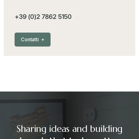
+39 (0)2 7862 5150
C
o
n
t
a
t
t
i
+
Sharing ideas and building