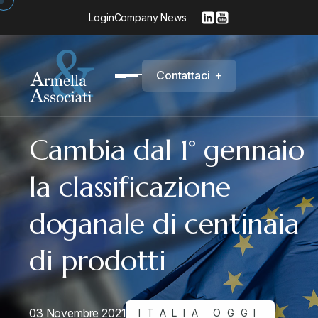
Login
Company News
C
o
n
t
a
t
t
a
c
i
+
Cambia dal 1° gennaio
la classificazione
doganale di centinaia
di prodotti
03 Novembre 2021
ITALIA OGGI