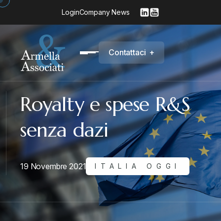
Login
Company News
C
o
n
t
a
t
t
a
c
i
+
Royalty e spese R&S
senza dazi
19 Novembre 2021
ITALIA OGGI