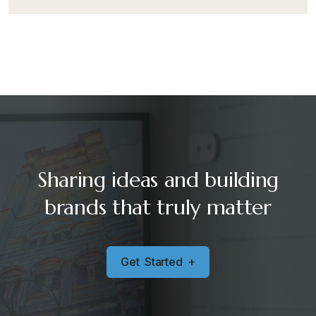
Sharing ideas and building
brands that truly matter
G
e
t
S
t
a
r
t
e
d
+