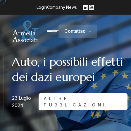
Login
Company News
C
o
n
t
a
t
t
a
c
i
+
Auto, i possibili effetti
dei dazi europei
23 Luglio
ALTRE
2024
PUBBLICAZIONI