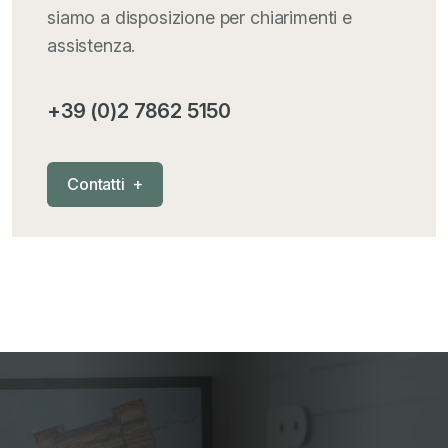
siamo a disposizione per chiarimenti e
assistenza.
+39 (0)2 7862 5150
C
o
n
t
a
t
t
i
+