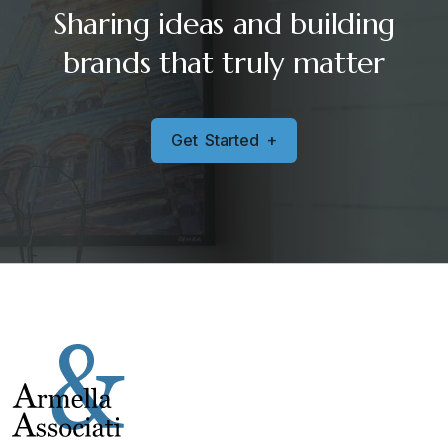
Sharing ideas and building
brands that truly matter
G
e
t
S
t
a
r
t
e
d
+