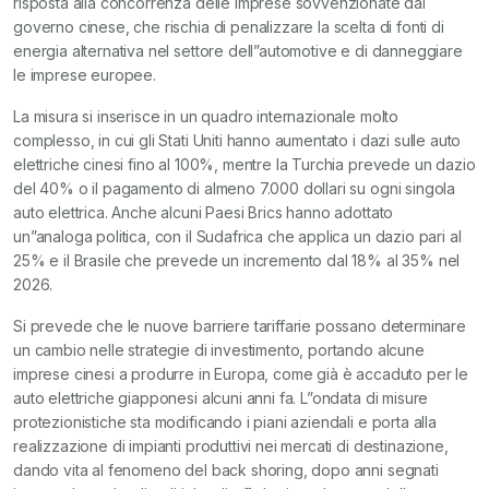
risposta alla concorrenza delle imprese sovvenzionate dal
governo cinese, che rischia di penalizzare la scelta di fonti di
energia alternativa nel settore dell”automotive e di danneggiare
le imprese europee.
La misura si inserisce in un quadro internazionale molto
complesso, in cui gli Stati Uniti hanno aumentato i dazi sulle auto
elettriche cinesi fino al 100%, mentre la Turchia prevede un dazio
del 40% o il pagamento di almeno 7.000 dollari su ogni singola
auto elettrica. Anche alcuni Paesi Brics hanno adottato
un”analoga politica, con il Sudafrica che applica un dazio pari al
25% e il Brasile che prevede un incremento dal 18% al 35% nel
2026.
Si prevede che le nuove barriere tariffarie possano determinare
un cambio nelle strategie di investimento, portando alcune
imprese cinesi a produrre in Europa, come già è accaduto per le
auto elettriche giapponesi alcuni anni fa. L”ondata di misure
protezionistiche sta modificando i piani aziendali e porta alla
realizzazione di impianti produttivi nei mercati di destinazione,
dando vita al fenomeno del back shoring, dopo anni segnati