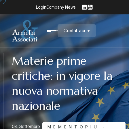
Login
Company News
C
o
n
t
a
t
t
a
c
i
+
Materie prime
critiche: in vigore la
nuova normativa
nazionale
04 Settembre
MEMENTOPIÙ -