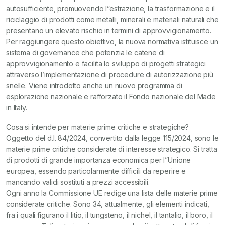
autosufficiente, promuovendo l”estrazione, la trasformazione e il
riciclaggio di prodotti come metalli, minerali e materiali naturali che
presentano un elevato rischio in termini di approvvigionamento.
Per raggiungere questo obiettivo, la nuova normativa istituisce un
sistema di governance che potenzia le catene di
approvvigionamento e facilita lo sviluppo di progetti strategici
attraverso l’implementazione di procedure di autorizzazione più
snelle. Viene introdotto anche un nuovo programma di
esplorazione nazionale e rafforzato il Fondo nazionale del Made
in Italy.
Cosa si intende per materie prime critiche e strategiche?
Oggetto del d.l. 84/2024, convertito dalla legge 115/2024, sono le
materie prime critiche considerate di interesse strategico. Si tratta
di prodotti di grande importanza economica per l”Unione
europea, essendo particolarmente difficili da reperire e
mancando validi sostituti a prezzi accessibili.
Ogni anno la Commissione UE redige una lista delle materie prime
considerate critiche. Sono 34, attualmente, gli elementi indicati,
fra i quali figurano il litio, il tungsteno, il nichel, il tantalio, il boro, il