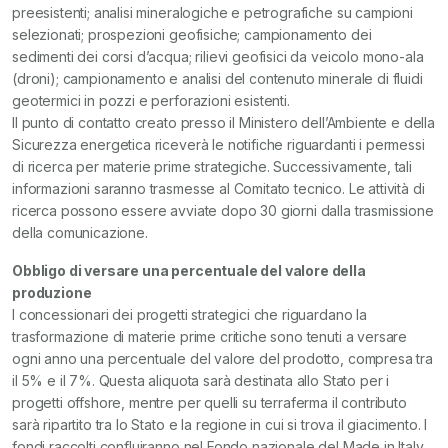
preesistenti; analisi mineralogiche e petrografiche su campioni
selezionati; prospezioni geofisiche; campionamento dei
sedimenti dei corsi d’acqua; rilievi geofisici da veicolo mono-ala
(droni); campionamento e analisi del contenuto minerale di fluidi
geotermici in pozzi e perforazioni esistenti.
Il punto di contatto creato presso il Ministero dell’Ambiente e della
Sicurezza energetica riceverà le notifiche riguardanti i permessi
di ricerca per materie prime strategiche. Successivamente, tali
informazioni saranno trasmesse al Comitato tecnico. Le attività di
ricerca possono essere avviate dopo 30 giorni dalla trasmissione
della comunicazione.
Obbligo di versare una percentuale del valore della
produzione
I concessionari dei progetti strategici che riguardano la
trasformazione di materie prime critiche sono tenuti a versare
ogni anno una percentuale del valore del prodotto, compresa tra
il 5% e il 7%. Questa aliquota sarà destinata allo Stato per i
progetti offshore, mentre per quelli su terraferma il contributo
sarà ripartito tra lo Stato e la regione in cui si trova il giacimento. I
fondi raccolti confluiranno nel Fondo nazionale del Made in Italy