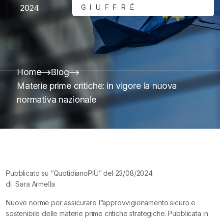
2024
GIUFFRÉ
Home
Blog
Materie prime critiche: in vigore la nuova
normativa nazionale
Pubblicato su “QuotidianoPIÙ” del 23/08/2024
di Sara Armella
Nuove norme per assicurare l”approvvigionamento sicuro e
sostenibile delle materie prime critiche strategiche. Pubblicata in