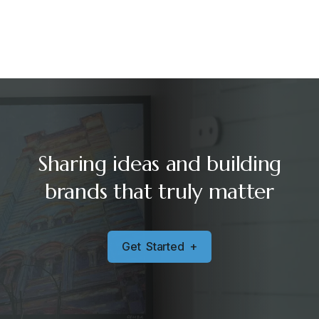
Sharing ideas and building
brands that truly matter
G
e
t
S
t
a
r
t
e
d
+