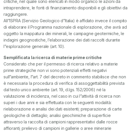
critiche, nel quale sono elencati in modo organico le azioni da
intraprendere, le fonti di finanziamento disponibili e gli obiettivi da
raggiungere.
All”ISPRA (Servizio Geologico d”Italia) è affidato invece il compito
di elaborare il Programma nazionale di esplorazione, che avrà ad
oggetto la mappatura dei minerali, le campagne geotermiche, le
indagini geognostiche, l’elaborazione dei dati raccolti durante
l”esplorazione generale (art. 10).
Semplificata la ricerca di materie prime critiche
Considerato che per il permesso di ricerca relativo a materie
prime strategiche non vi sono potenziali effetti negativi
sull”ambiente, l”art. 7 del decreto in commento stabilisce che non
è necessaria la procedura di verifica di assoggettabilità prevista
dal testo unico ambiente (art. 19, d.lgs. 152/2006) né la
valutazione di incidenza, nel caso in cui l”attività di ricerca non
superi i due anni e sia effettuata con le seguenti modalità:
rielaborazione e analisi dei dati esistenti; preparazione di carte
geologiche di dettaglio; analisi geochimiche di superficie
attraverso la raccolta di campioni rappresentativi dalle rocce
affioranti; prelievo di campioni in gallerie o aree minerarie