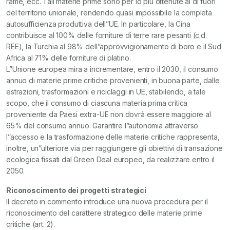
rame, ecc. Tali materie prime sono per lo più ottenute al di fuori
del territorio unionale, rendendo quasi impossibile la completa
autosufficienza produttiva dell”UE. In particolare, la Cina
contribuisce al 100% delle forniture di terre rare pesanti (c.d.
REE), la Turchia al 98% dell”approvvigionamento di boro e il Sud
Africa al 71% delle forniture di platino.
L”Unione europea mira a incrementare, entro il 2030, il consumo
annuo di materie prime critiche provenienti, in buona parte, dalle
estrazioni, trasformazioni e riciclaggi in UE, stabilendo, a tale
scopo, che il consumo di ciascuna materia prima critica
proveniente da Paesi extra-UE non dovrà essere maggiore al
65% del consumo annuo. Garantire l”autonomia attraverso
l”accesso e la trasformazione delle materie critiche rappresenta,
inoltre, un”ulteriore via per raggiungere gli obiettivi di transazione
ecologica fissati dal Green Deal europeo, da realizzare entro il
2050.
Riconoscimento dei progetti strategici
Il decreto in commento introduce una nuova procedura per il
riconoscimento del carattere strategico delle materie prime
critiche (art. 2).