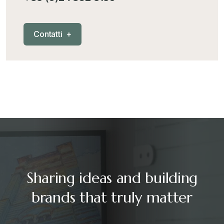
Mercosur
+
C
o
n
t
a
t
t
i
+
Nautica
+
News
+
Pubblicazioni
+
RAEE
+
Sharing ideas and building
Riforma Doganale 2024
+
brands that truly matter
Sanzioni
+