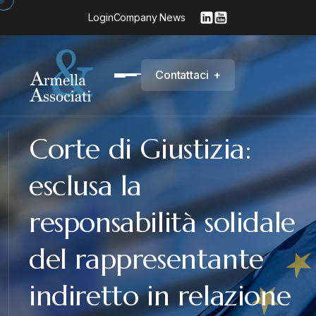
Login
Company News
C
o
n
t
a
t
t
a
c
i
+
Corte di Giustizia:
esclusa la
responsabilità solidale
del rappresentante
indiretto in relazione