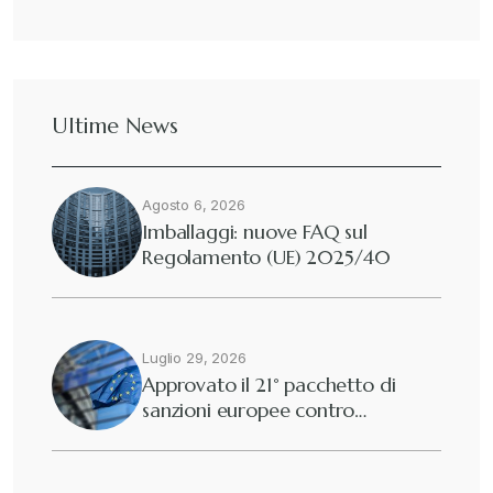
Dazi
+
Ultime News
Deforestazione
+
Agosto 6, 2026
Diritto tributario internazionale
+
Imballaggi: nuove FAQ sul
Regolamento (UE) 2025/40
Diritto tributario nazionale
+
Dogane
Luglio 29, 2026
+
Approvato il 21° pacchetto di
sanzioni europee contro…
Eutekne
+