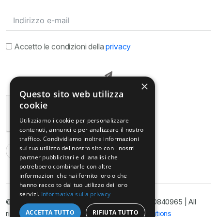
Accetto le condizioni della
privacy
×
Questo sito web utilizza
cookie
Utilizziamo i cookie per personalizzare
contenuti, annunci e per analizzare il nostro
traffico. Condividiamo inoltre informazioni
sul tuo utilizzo del nostro sito con i nostri
partner pubblicitari e di analisi che
potrebbero combinarle con altre
informazioni che hai fornito loro o che
hanno raccolto dal tuo utilizzo dei loro
servizi.
Informativa sulla privacy
© Copyright@ Studio Legale Armella P.I. 11090840965 | All
ACCETTA TUTTO
RIFIUTA TUTTO
rights reserved 2025 | Developed by
Nyx Solutions