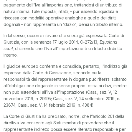
pagamento dell”Iva all”importazione, trattandosi di un tributo di
natura interna. Tale imposta, infatti, – pur essendo liquidata e
riscossa con modalità operative analoghe a quelle dei diritti
doganali – non rappresenta un “dazio”, bensì un tributo interno.
In tal senso, occorre rilevare che si era già espressa la Corte di
Giustizia, con la sentenza 17 luglio 2014, C-272/13,
Equoland
scarl
, chiarendo che l”Iva all”importazione è un tributo di diritto
interno.
Il giudice europeo conferma e consolida, pertanto, l”indirizzo già
espresso dalla Corte di Cassazione, secondo cui la
responsabilità del rappresentante in dogana può riferirsi soltanto
all”obbligazione doganale in senso proprio, ossia ai dazi, mentre
non può estendersi all”Iva all”importazione (Cass., sez. V, 12
novembre 2019, n. 29195; Cass., sez. V, 24 settembre 2019, n.
23674; Cass., sez. V, 14 febbraio 2019, n. 4384).
La Corte di Giustizia ha precisato, inoltre, che l”articolo 201 della
direttiva Iva consente agli Stati membri di prevedere che il
rappresentante indiretto possa essere ritenuto responsabile per