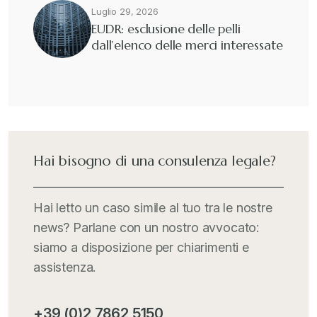
Fisco e tributi
+
Luglio 29, 2026
EUDR: esclusione delle pelli
dall’elenco delle merci interessate
Guide e Manuali
+
Il Doganalista
+
International Trade Topics
+
Hai bisogno di una consulenza legale?
Italia Oggi
+
Hai letto un caso simile al tuo tra le nostre
news? Parlane con un nostro avvocato:
Iva comunitaria e nazionale
+
siamo a disposizione per chiarimenti e
assistenza.
MementoPiù - Giuffré
+
+39 (0)2 7862 5150