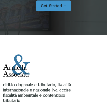
G
e
t
S
t
a
r
t
e
d
+
Senza categoria
+
Stampa 2019
+
Stampa 2020
+
Stampa 2021
+
Stampa 2022
+
diritto doganale e tributario, fiscalità
internazionale e nazionale, Iva, accise,
Stampa 2023
+
fiscalità ambientale e contenzioso
tributario