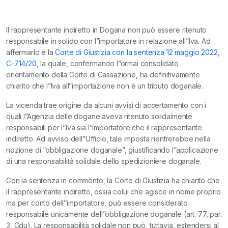
Il rappresentante indiretto in Dogana non può essere ritenuto
responsabile in solido con l”importatore in relazione all”Iva. Ad
affermarlo è la
Corte di Giustizia con la sentenza 12 maggio 2022,
C-714/20
, la quale, confermando l”ormai consolidato
orientamento della Corte di Cassazione, ha definitivamente
chiarito che l”Iva all”importazione non è un tributo doganale.
La vicenda trae origine da alcuni avvisi di accertamento con i
quali l”Agenzia delle dogane aveva ritenuto solidalmente
responsabili per l”Iva sia l”importatore che il rappresentante
indiretto. Ad avviso dell”Ufficio, tale imposta rientrerebbe nella
nozione di “obbligazione doganale”, giustificando l”applicazione
di una responsabilità solidale dello spedizioniere doganale.
Con la sentenza in commento, la Corte di Giustizia ha chiarito che
il rappresentante indiretto, ossia colui che agisce in nome proprio
ma per conto dell”importatore, può essere considerato
responsabile unicamente dell”obbligazione doganale (art. 77, par.
3, Cdu). La responsabilità solidale non può, tuttavia, estendersi al