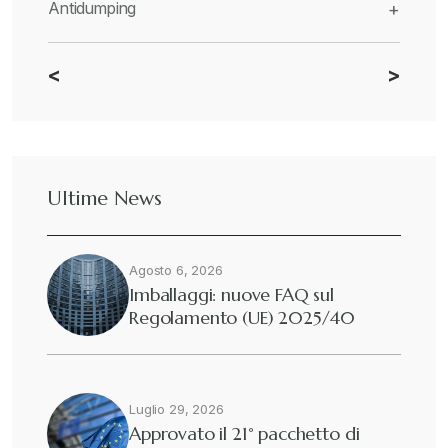
Antidumping
+
<
>
CBAM
+
Dazi
+
Ultime News
Deforestazione
+
Agosto 6, 2026
Diritto tributario internazionale
+
Imballaggi: nuove FAQ sul
Regolamento (UE) 2025/40
Diritto tributario nazionale
+
Dogane
Luglio 29, 2026
+
Approvato il 21° pacchetto di