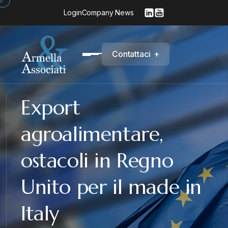
Login
Company News
C
o
n
t
a
t
t
a
c
i
+
Export
agroalimentare,
ostacoli in Regno
Unito per il made in
Italy