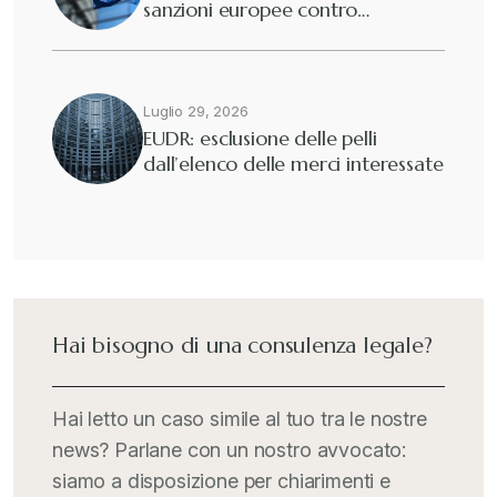
sanzioni europee contro…
Eutekne
+
Fisco e tributi
+
Luglio 29, 2026
EUDR: esclusione delle pelli
dall’elenco delle merci interessate
Guide e Manuali
+
Il Doganalista
+
International Trade Topics
+
Hai bisogno di una consulenza legale?
Italia Oggi
+
Hai letto un caso simile al tuo tra le nostre
news? Parlane con un nostro avvocato:
Iva comunitaria e nazionale
+
siamo a disposizione per chiarimenti e