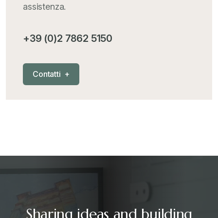
assistenza.
MementoPiù - Giuffré
+
+39 (0)2 7862 5150
Mercosur
+
C
o
n
t
a
t
t
i
+
Nautica
+
News
+
Pubblicazioni
+
RAEE
+
Sharing ideas and building