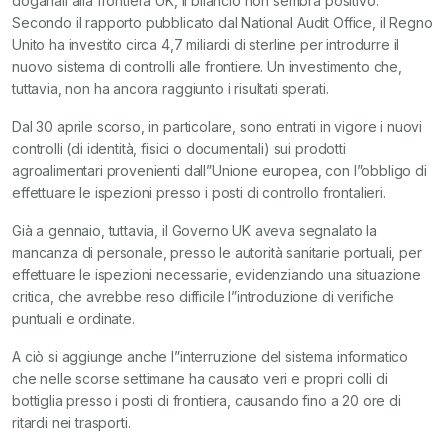
doganali alla frontiera UK, il bilancio non sembra positivo.
Secondo il rapporto pubblicato dal National Audit Office, il Regno
Unito ha investito circa 4,7 miliardi di sterline per introdurre il
nuovo sistema di controlli alle frontiere. Un investimento che,
tuttavia, non ha ancora raggiunto i risultati sperati.
Dal 30 aprile scorso, in particolare, sono entrati in vigore i nuovi
controlli (di identità, fisici o documentali) sui prodotti
agroalimentari provenienti dall”Unione europea, con l”obbligo di
effettuare le ispezioni presso i posti di controllo frontalieri.
Già a gennaio, tuttavia, il Governo UK aveva segnalato la
mancanza di personale, presso le autorità sanitarie portuali, per
effettuare le ispezioni necessarie, evidenziando una situazione
critica, che avrebbe reso difficile l”introduzione di verifiche
puntuali e ordinate.
A ciò si aggiunge anche l”interruzione del sistema informatico
che nelle scorse settimane ha causato veri e propri colli di
bottiglia presso i posti di frontiera, causando fino a 20 ore di
ritardi nei trasporti.