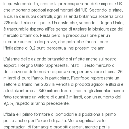
In questo contesto, cresce la preoccupazione delle imprese UK
che importano prodotti agroalimentari dall”UE. Secondo le stime,
a causa dei nuovi controlli, ogni azienda britannica sosterrà circa
225 mila sterline di spese. Un costo che, secondo il Regno Unito,
è trascurabile rispetto all”esigenza di tutelare la biosicurezza del
mercato britannico. Resta però la preoccupazione per un
ulteriore aumento dei prezzi, che potrebbe far crescere
l”inflazione di 0,2 punti percentuali nei prossimi tre anni.
L”allarme delle aziende britanniche si riflette anche sul nostro
export. Il Regno Unito rappresenta, infatti, il sesto mercato di
destinazione delle nostre esportazioni, per un valore di circa 26
miliardi di euro l”anno. In particolare, l”agrifood rappresenta un
settore di traino: nel 2023 la vendita di prodotti agricoli e ittici si è
attestata intorno ai 340 milioni di euro, mentre gli alimentari hanno
fatto registrare un valore di quasi 3 miliardi, con un aumento del
9,5%, rispetto all”anno precedente.
L”Italia è il primo fornitore di pomodori e si posiziona al primo
posto anche per l”export di pasta. Molto significative le
esportazioni di formaggi e prodotti caseari, mentre per la